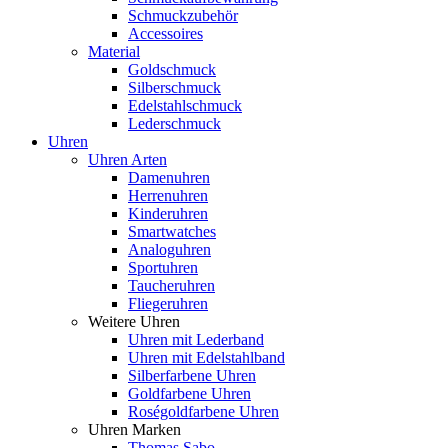
Schmuckzubehör
Accessoires
Material
Goldschmuck
Silberschmuck
Edelstahlschmuck
Lederschmuck
Uhren
Uhren Arten
Damenuhren
Herrenuhren
Kinderuhren
Smartwatches
Analoguhren
Sportuhren
Taucheruhren
Fliegeruhren
Weitere Uhren
Uhren mit Lederband
Uhren mit Edelstahlband
Silberfarbene Uhren
Goldfarbene Uhren
Roségoldfarbene Uhren
Uhren Marken
Thomas Sabo