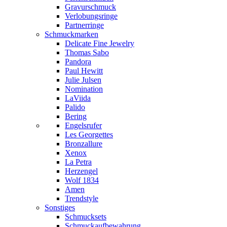
Gravurschmuck
Verlobungsringe
Partnerringe
Schmuckmarken
Delicate Fine Jewelry
Thomas Sabo
Pandora
Paul Hewitt
Julie Julsen
Nomination
LaViida
Palido
Bering
Engelsrufer
Les Georgettes
Bronzallure
Xenox
La Petra
Herzengel
Wolf 1834
Amen
Trendstyle
Sonstiges
Schmucksets
Schmuckaufbewahrung