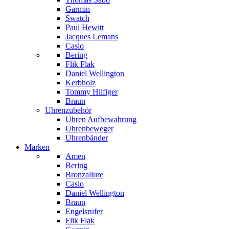
Garmin
Swatch
Paul Hewitt
Jacques Lemans
Casio
Bering
Flik Flak
Daniel Wellington
Kerbholz
Tommy Hilfiger
Braun
Uhrenzubehör
Uhren Aufbewahrung
Uhrenbeweger
Uhrenbänder
Marken
Amen
Bering
Bronzallure
Casio
Daniel Wellington
Braun
Engelsrufer
Flik Flak