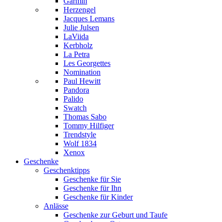
Garmin
Herzengel
Jacques Lemans
Julie Julsen
LaViida
Kerbholz
La Petra
Les Georgettes
Nomination
Paul Hewitt
Pandora
Palido
Swatch
Thomas Sabo
Tommy Hilfiger
Trendstyle
Wolf 1834
Xenox
Geschenke
Geschenktipps
Geschenke für Sie
Geschenke für Ihn
Geschenke für Kinder
Anlässe
Geschenke zur Geburt und Taufe