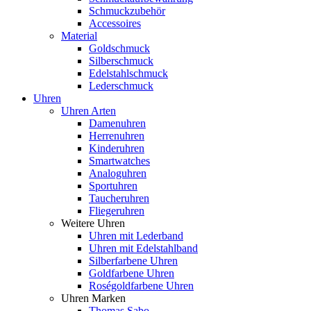
Schmuckzubehör
Accessoires
Material
Goldschmuck
Silberschmuck
Edelstahlschmuck
Lederschmuck
Uhren
Uhren Arten
Damenuhren
Herrenuhren
Kinderuhren
Smartwatches
Analoguhren
Sportuhren
Taucheruhren
Fliegeruhren
Weitere Uhren
Uhren mit Lederband
Uhren mit Edelstahlband
Silberfarbene Uhren
Goldfarbene Uhren
Roségoldfarbene Uhren
Uhren Marken
Thomas Sabo