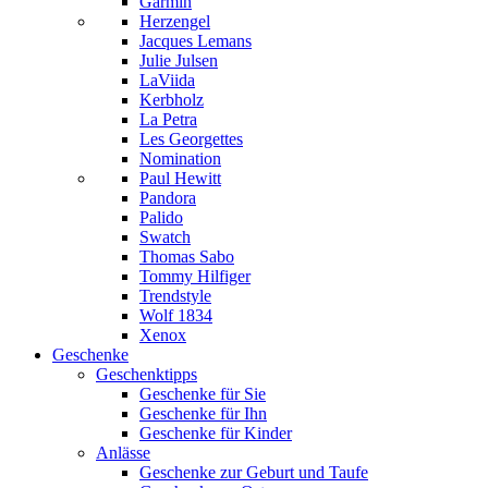
Garmin
Herzengel
Jacques Lemans
Julie Julsen
LaViida
Kerbholz
La Petra
Les Georgettes
Nomination
Paul Hewitt
Pandora
Palido
Swatch
Thomas Sabo
Tommy Hilfiger
Trendstyle
Wolf 1834
Xenox
Geschenke
Geschenktipps
Geschenke für Sie
Geschenke für Ihn
Geschenke für Kinder
Anlässe
Geschenke zur Geburt und Taufe