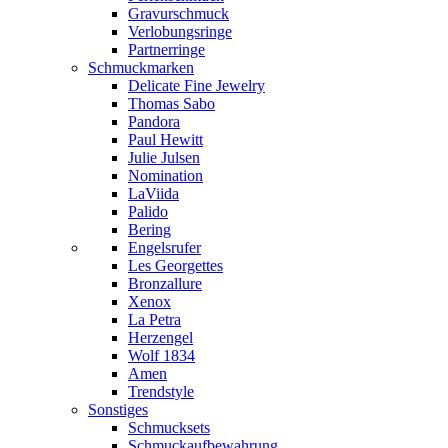
Gravurschmuck
Verlobungsringe
Partnerringe
Schmuckmarken
Delicate Fine Jewelry
Thomas Sabo
Pandora
Paul Hewitt
Julie Julsen
Nomination
LaViida
Palido
Bering
Engelsrufer
Les Georgettes
Bronzallure
Xenox
La Petra
Herzengel
Wolf 1834
Amen
Trendstyle
Sonstiges
Schmucksets
Schmuckaufbewahrung