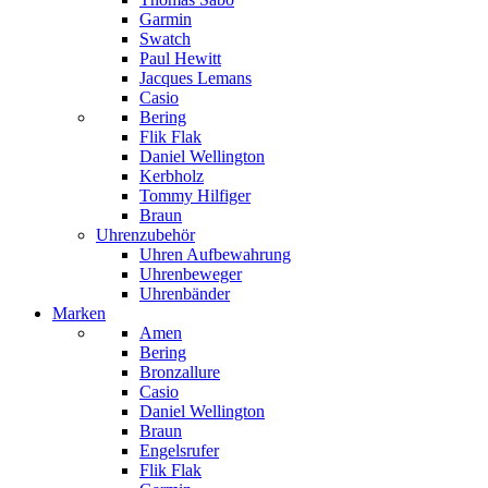
Garmin
Swatch
Paul Hewitt
Jacques Lemans
Casio
Bering
Flik Flak
Daniel Wellington
Kerbholz
Tommy Hilfiger
Braun
Uhrenzubehör
Uhren Aufbewahrung
Uhrenbeweger
Uhrenbänder
Marken
Amen
Bering
Bronzallure
Casio
Daniel Wellington
Braun
Engelsrufer
Flik Flak