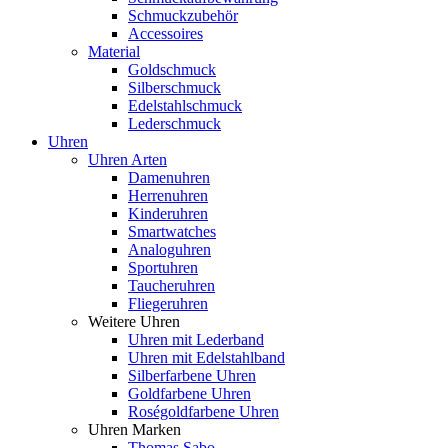
Schmuckzubehör
Accessoires
Material
Goldschmuck
Silberschmuck
Edelstahlschmuck
Lederschmuck
Uhren
Uhren Arten
Damenuhren
Herrenuhren
Kinderuhren
Smartwatches
Analoguhren
Sportuhren
Taucheruhren
Fliegeruhren
Weitere Uhren
Uhren mit Lederband
Uhren mit Edelstahlband
Silberfarbene Uhren
Goldfarbene Uhren
Roségoldfarbene Uhren
Uhren Marken
Thomas Sabo