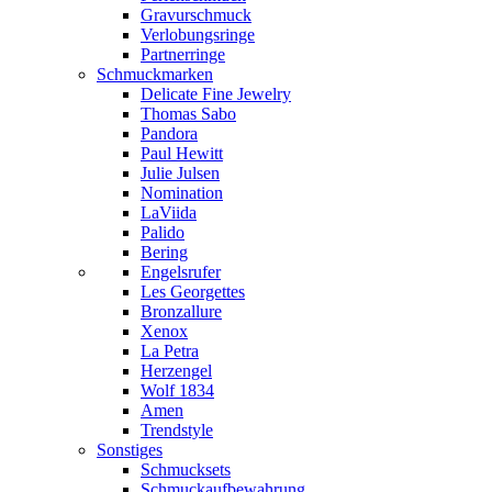
Gravurschmuck
Verlobungsringe
Partnerringe
Schmuckmarken
Delicate Fine Jewelry
Thomas Sabo
Pandora
Paul Hewitt
Julie Julsen
Nomination
LaViida
Palido
Bering
Engelsrufer
Les Georgettes
Bronzallure
Xenox
La Petra
Herzengel
Wolf 1834
Amen
Trendstyle
Sonstiges
Schmucksets
Schmuckaufbewahrung