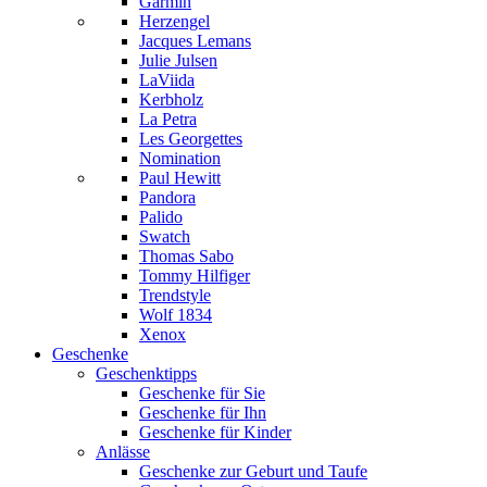
Garmin
Herzengel
Jacques Lemans
Julie Julsen
LaViida
Kerbholz
La Petra
Les Georgettes
Nomination
Paul Hewitt
Pandora
Palido
Swatch
Thomas Sabo
Tommy Hilfiger
Trendstyle
Wolf 1834
Xenox
Geschenke
Geschenktipps
Geschenke für Sie
Geschenke für Ihn
Geschenke für Kinder
Anlässe
Geschenke zur Geburt und Taufe