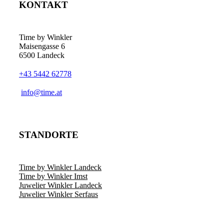
KONTAKT
Die
Optionen
können
auf
Time by Winkler
der
Maisengasse 6
Produktseite
6500 Landeck
gewählt
werden
+43 5442 62778
­info@time.at
STANDORTE
Time by Winkler Landeck
Time by Winkler Imst
Juwelier Winkler Landeck
Juwelier Winkler Serfaus