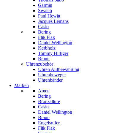
Garmin
Swatch
Paul Hewitt
Jacques Lemans
Casio
Bering
Flik Flak
Daniel Wellington
Kerbholz
Tommy Hilfiger
Braun
Uhrenzubehör
Uhren Aufbewahrung
Uhrenbeweger
Uhrenbänder
Marken
Amen
Bering
Bronzallure
Casio
Daniel Wellington
Braun
Engelsrufer
Flik Flak