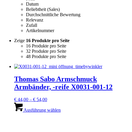
Datum
Beliebtheit (Sales)
Durchschnittliche Bewertung
Relevanz
Zufall
Artikelnummer
Zeige
16 Produkte pro Seite
16 Produkte pro Seite
32 Produkte pro Seite
48 Produkte pro Seite
Thomas Sabo Armschmuck
Armbänder, -reife X0031-001-12
Preisspanne:
€
44,00
–
€
54,00
€ 44,00
Dieses
bis
Produkt
Ausführung wählen
€ 54,00
weist
mehrere
Varianten
auf.