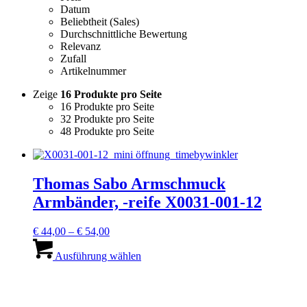
Datum
Beliebtheit (Sales)
Durchschnittliche Bewertung
Relevanz
Zufall
Artikelnummer
Zeige
16 Produkte pro Seite
16 Produkte pro Seite
32 Produkte pro Seite
48 Produkte pro Seite
Thomas Sabo Armschmuck
Armbänder, -reife X0031-001-12
Preisspanne:
€
44,00
–
€
54,00
€ 44,00
Dieses
bis
Produkt
Ausführung wählen
€ 54,00
weist
mehrere
Varianten
auf.