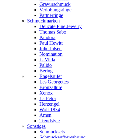
Gravurschmuck
Verlobungsringe
Partnerringe
Schmuckmarken
Delicate Fine Jewelry
Thomas Sabo
Pandora
Paul Hewitt
Julie Julsen
Nomination
LaViida
Palido
Bering
Engelsrufer
Les Georgettes
Bronzallure
Xenox
La Petra
Herzengel
Wolf 1834
Amen
Trendstyle
Sonstiges
Schmucksets
Schmuckaufbewahrung