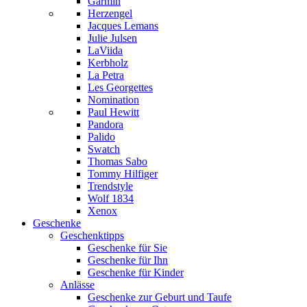
Garmin
Herzengel
Jacques Lemans
Julie Julsen
LaViida
Kerbholz
La Petra
Les Georgettes
Nomination
Paul Hewitt
Pandora
Palido
Swatch
Thomas Sabo
Tommy Hilfiger
Trendstyle
Wolf 1834
Xenox
Geschenke
Geschenktipps
Geschenke für Sie
Geschenke für Ihn
Geschenke für Kinder
Anlässe
Geschenke zur Geburt und Taufe