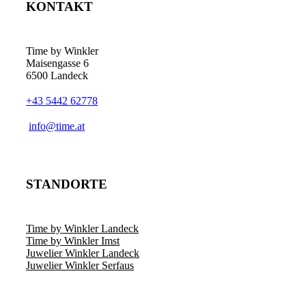
KONTAKT
Die
Optionen
können
auf
Time by Winkler
der
Maisengasse 6
Produktseite
6500 Landeck
gewählt
werden
+43 5442 62778
­info@time.at
STANDORTE
Time by Winkler Landeck
Time by Winkler Imst
Juwelier Winkler Landeck
Juwelier Winkler Serfaus