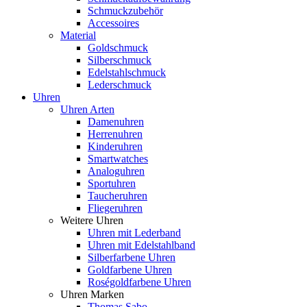
Schmuckzubehör
Accessoires
Material
Goldschmuck
Silberschmuck
Edelstahlschmuck
Lederschmuck
Uhren
Uhren Arten
Damenuhren
Herrenuhren
Kinderuhren
Smartwatches
Analoguhren
Sportuhren
Taucheruhren
Fliegeruhren
Weitere Uhren
Uhren mit Lederband
Uhren mit Edelstahlband
Silberfarbene Uhren
Goldfarbene Uhren
Roségoldfarbene Uhren
Uhren Marken
Thomas Sabo