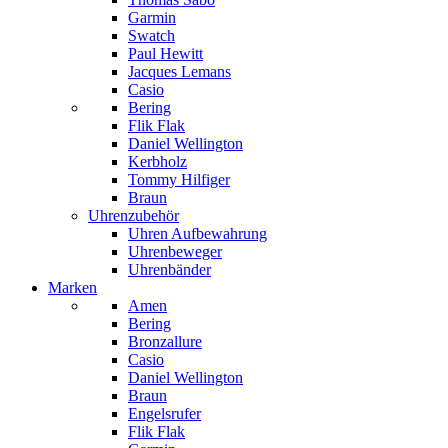
Garmin
Swatch
Paul Hewitt
Jacques Lemans
Casio
Bering
Flik Flak
Daniel Wellington
Kerbholz
Tommy Hilfiger
Braun
Uhrenzubehör
Uhren Aufbewahrung
Uhrenbeweger
Uhrenbänder
Marken
Amen
Bering
Bronzallure
Casio
Daniel Wellington
Braun
Engelsrufer
Flik Flak