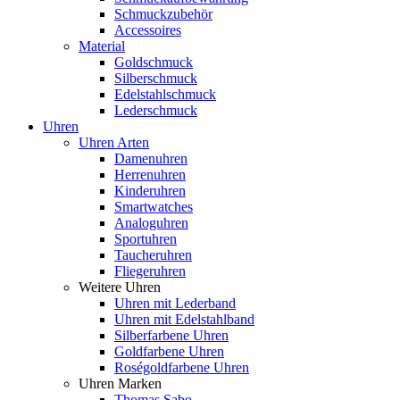
Schmuckzubehör
Accessoires
Material
Goldschmuck
Silberschmuck
Edelstahlschmuck
Lederschmuck
Uhren
Uhren Arten
Damenuhren
Herrenuhren
Kinderuhren
Smartwatches
Analoguhren
Sportuhren
Taucheruhren
Fliegeruhren
Weitere Uhren
Uhren mit Lederband
Uhren mit Edelstahlband
Silberfarbene Uhren
Goldfarbene Uhren
Roségoldfarbene Uhren
Uhren Marken
Thomas Sabo