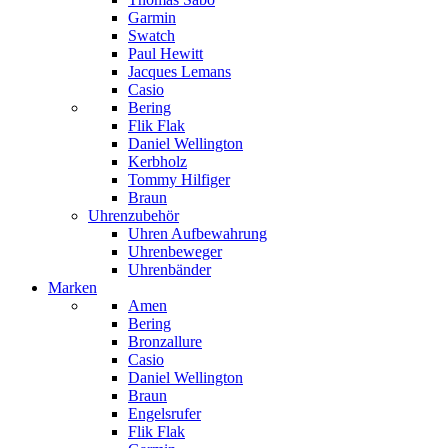
Garmin
Swatch
Paul Hewitt
Jacques Lemans
Casio
Bering
Flik Flak
Daniel Wellington
Kerbholz
Tommy Hilfiger
Braun
Uhrenzubehör
Uhren Aufbewahrung
Uhrenbeweger
Uhrenbänder
Marken
Amen
Bering
Bronzallure
Casio
Daniel Wellington
Braun
Engelsrufer
Flik Flak