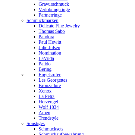
Gravurschmuck
Verlobungsringe
Partnerringe
Schmuckmarken
Delicate Fine Jewelry
Thomas Sabo
Pandora
Paul Hewitt
Julie Julsen
Nomination
LaViida
Palido
Bering
Engelsrufer
Les Georgettes
Bronzallure
Xenox
La Petra
Herzengel
Wolf 1834
Amen
Trendstyle
Sonstiges
Schmucksets
Schmuckaufbewahrung