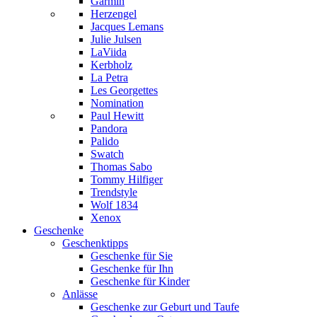
Garmin
Herzengel
Jacques Lemans
Julie Julsen
LaViida
Kerbholz
La Petra
Les Georgettes
Nomination
Paul Hewitt
Pandora
Palido
Swatch
Thomas Sabo
Tommy Hilfiger
Trendstyle
Wolf 1834
Xenox
Geschenke
Geschenktipps
Geschenke für Sie
Geschenke für Ihn
Geschenke für Kinder
Anlässe
Geschenke zur Geburt und Taufe