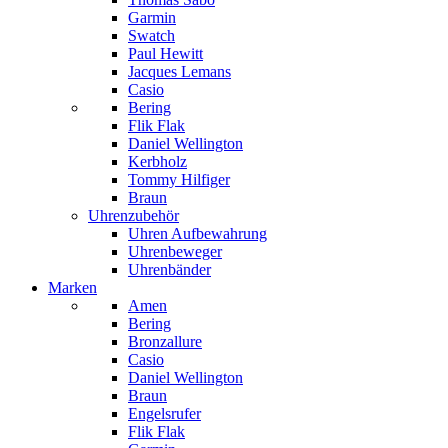
Garmin
Swatch
Paul Hewitt
Jacques Lemans
Casio
Bering
Flik Flak
Daniel Wellington
Kerbholz
Tommy Hilfiger
Braun
Uhrenzubehör
Uhren Aufbewahrung
Uhrenbeweger
Uhrenbänder
Marken
Amen
Bering
Bronzallure
Casio
Daniel Wellington
Braun
Engelsrufer
Flik Flak