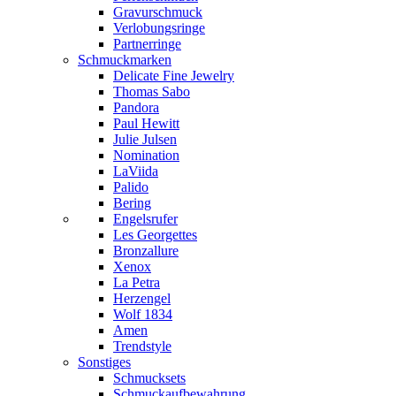
Gravurschmuck
Verlobungsringe
Partnerringe
Schmuckmarken
Delicate Fine Jewelry
Thomas Sabo
Pandora
Paul Hewitt
Julie Julsen
Nomination
LaViida
Palido
Bering
Engelsrufer
Les Georgettes
Bronzallure
Xenox
La Petra
Herzengel
Wolf 1834
Amen
Trendstyle
Sonstiges
Schmucksets
Schmuckaufbewahrung