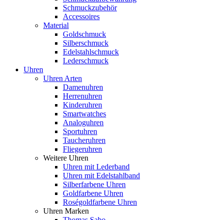
Schmuckzubehör
Accessoires
Material
Goldschmuck
Silberschmuck
Edelstahlschmuck
Lederschmuck
Uhren
Uhren Arten
Damenuhren
Herrenuhren
Kinderuhren
Smartwatches
Analoguhren
Sportuhren
Taucheruhren
Fliegeruhren
Weitere Uhren
Uhren mit Lederband
Uhren mit Edelstahlband
Silberfarbene Uhren
Goldfarbene Uhren
Roségoldfarbene Uhren
Uhren Marken
Thomas Sabo