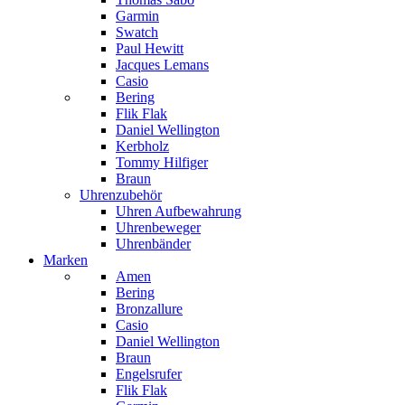
Garmin
Swatch
Paul Hewitt
Jacques Lemans
Casio
Bering
Flik Flak
Daniel Wellington
Kerbholz
Tommy Hilfiger
Braun
Uhrenzubehör
Uhren Aufbewahrung
Uhrenbeweger
Uhrenbänder
Marken
Amen
Bering
Bronzallure
Casio
Daniel Wellington
Braun
Engelsrufer
Flik Flak