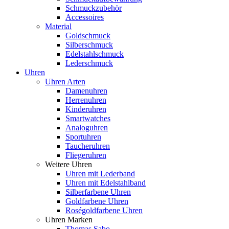
Schmuckzubehör
Accessoires
Material
Goldschmuck
Silberschmuck
Edelstahlschmuck
Lederschmuck
Uhren
Uhren Arten
Damenuhren
Herrenuhren
Kinderuhren
Smartwatches
Analoguhren
Sportuhren
Taucheruhren
Fliegeruhren
Weitere Uhren
Uhren mit Lederband
Uhren mit Edelstahlband
Silberfarbene Uhren
Goldfarbene Uhren
Roségoldfarbene Uhren
Uhren Marken
Thomas Sabo