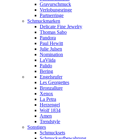
Gravurschmuck
Verlobungsringe
Partnerringe
Schmuckmarken
Delicate Fine Jewelry
Thomas Sabo
Pandora
Paul Hewitt
Julie Julsen
Nomination
LaViida
Palido
Bering
Engelsrufer
Les Georgettes
Bronzallure
Xenox
La Petra
Herzengel
Wolf 1834
Amen
Trendstyle
Sonstiges
Schmucksets
Schmuckaufbewahrung