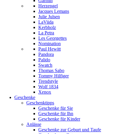
Garmin
Herzengel
Jacques Lemans
Julie Julsen
LaViida
Kerbholz
La Petra
Les Georgettes
Nomination
Paul Hewitt
Pandora
Palido
Swatch
Thomas Sabo
Tommy Hilfiger
Trendstyle
Wolf 1834
Xenox
Geschenke
Geschenktipps
Geschenke für Sie
Geschenke für Ihn
Geschenke für Kinder
Anlässe
Geschenke zur Geburt und Taufe