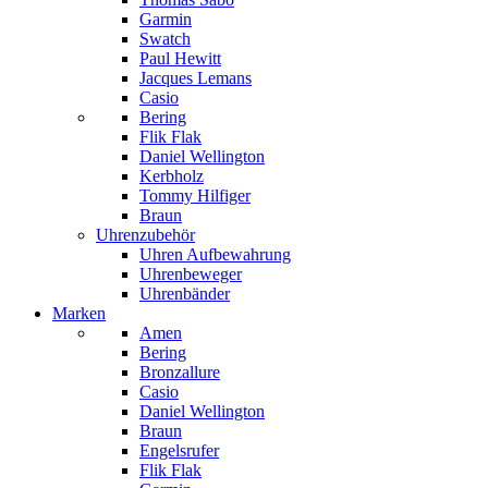
Garmin
Swatch
Paul Hewitt
Jacques Lemans
Casio
Bering
Flik Flak
Daniel Wellington
Kerbholz
Tommy Hilfiger
Braun
Uhrenzubehör
Uhren Aufbewahrung
Uhrenbeweger
Uhrenbänder
Marken
Amen
Bering
Bronzallure
Casio
Daniel Wellington
Braun
Engelsrufer
Flik Flak