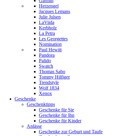
Garmin
Herzengel
Jacques Lemans
Julie Julsen
LaViida
Kerbholz
La Petra
Les Georgettes
Nomination
Paul Hewitt
Pandora
Palido
Swatch
Thomas Sabo
Tommy Hilfiger
Trendstyle
Wolf 1834
Xenox
Geschenke
Geschenktipps
Geschenke für Sie
Geschenke für Ihn
Geschenke für Kinder
Anlässe
Geschenke zur Geburt und Taufe