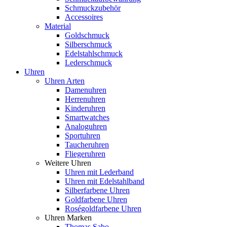
Schmuckzubehör
Accessoires
Material
Goldschmuck
Silberschmuck
Edelstahlschmuck
Lederschmuck
Uhren
Uhren Arten
Damenuhren
Herrenuhren
Kinderuhren
Smartwatches
Analoguhren
Sportuhren
Taucheruhren
Fliegeruhren
Weitere Uhren
Uhren mit Lederband
Uhren mit Edelstahlband
Silberfarbene Uhren
Goldfarbene Uhren
Roségoldfarbene Uhren
Uhren Marken
Thomas Sabo