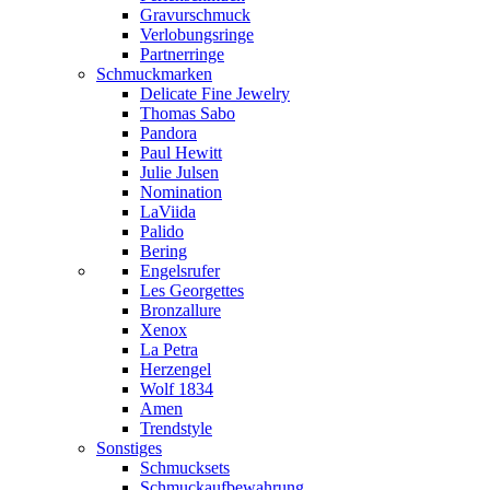
Gravurschmuck
Verlobungsringe
Partnerringe
Schmuckmarken
Delicate Fine Jewelry
Thomas Sabo
Pandora
Paul Hewitt
Julie Julsen
Nomination
LaViida
Palido
Bering
Engelsrufer
Les Georgettes
Bronzallure
Xenox
La Petra
Herzengel
Wolf 1834
Amen
Trendstyle
Sonstiges
Schmucksets
Schmuckaufbewahrung