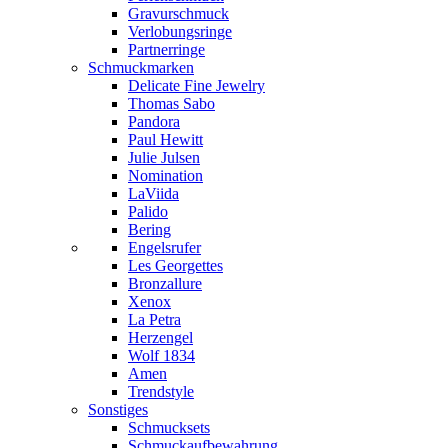
Gravurschmuck
Verlobungsringe
Partnerringe
Schmuckmarken
Delicate Fine Jewelry
Thomas Sabo
Pandora
Paul Hewitt
Julie Julsen
Nomination
LaViida
Palido
Bering
Engelsrufer
Les Georgettes
Bronzallure
Xenox
La Petra
Herzengel
Wolf 1834
Amen
Trendstyle
Sonstiges
Schmucksets
Schmuckaufbewahrung