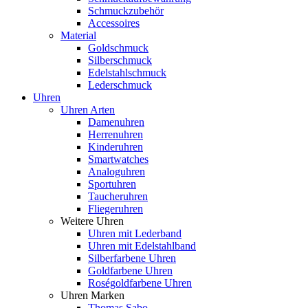
Schmuckzubehör
Accessoires
Material
Goldschmuck
Silberschmuck
Edelstahlschmuck
Lederschmuck
Uhren
Uhren Arten
Damenuhren
Herrenuhren
Kinderuhren
Smartwatches
Analoguhren
Sportuhren
Taucheruhren
Fliegeruhren
Weitere Uhren
Uhren mit Lederband
Uhren mit Edelstahlband
Silberfarbene Uhren
Goldfarbene Uhren
Roségoldfarbene Uhren
Uhren Marken
Thomas Sabo