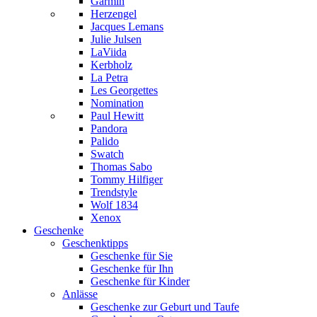
Garmin
Herzengel
Jacques Lemans
Julie Julsen
LaViida
Kerbholz
La Petra
Les Georgettes
Nomination
Paul Hewitt
Pandora
Palido
Swatch
Thomas Sabo
Tommy Hilfiger
Trendstyle
Wolf 1834
Xenox
Geschenke
Geschenktipps
Geschenke für Sie
Geschenke für Ihn
Geschenke für Kinder
Anlässe
Geschenke zur Geburt und Taufe