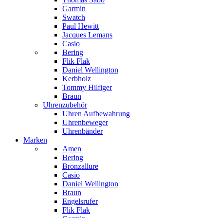
Garmin
Swatch
Paul Hewitt
Jacques Lemans
Casio
Bering
Flik Flak
Daniel Wellington
Kerbholz
Tommy Hilfiger
Braun
Uhrenzubehör
Uhren Aufbewahrung
Uhrenbeweger
Uhrenbänder
Marken
Amen
Bering
Bronzallure
Casio
Daniel Wellington
Braun
Engelsrufer
Flik Flak