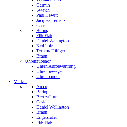
Garmin
Swatch
Paul Hewitt
Jacques Lemans
Casio
Bering
Flik Flak
Daniel Wellington
Kerbholz
Tommy Hilfiger
Braun
Uhrenzubehör
Uhren Aufbewahrung
Uhrenbeweger
Uhrenbänder
Marken
Amen
Bering
Bronzallure
Casio
Daniel Wellington
Braun
Engelsrufer
Flik Flak