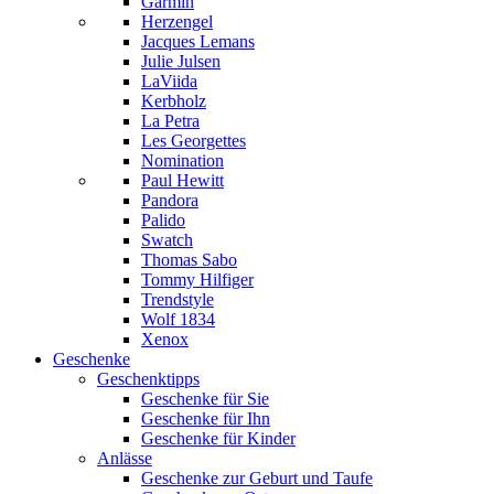
Garmin
Herzengel
Jacques Lemans
Julie Julsen
LaViida
Kerbholz
La Petra
Les Georgettes
Nomination
Paul Hewitt
Pandora
Palido
Swatch
Thomas Sabo
Tommy Hilfiger
Trendstyle
Wolf 1834
Xenox
Geschenke
Geschenktipps
Geschenke für Sie
Geschenke für Ihn
Geschenke für Kinder
Anlässe
Geschenke zur Geburt und Taufe