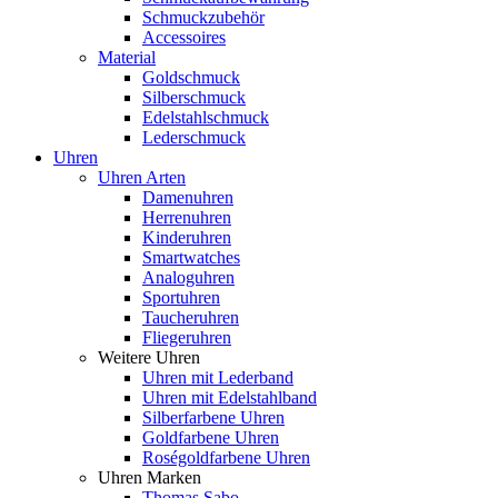
Schmuckzubehör
Accessoires
Material
Goldschmuck
Silberschmuck
Edelstahlschmuck
Lederschmuck
Uhren
Uhren Arten
Damenuhren
Herrenuhren
Kinderuhren
Smartwatches
Analoguhren
Sportuhren
Taucheruhren
Fliegeruhren
Weitere Uhren
Uhren mit Lederband
Uhren mit Edelstahlband
Silberfarbene Uhren
Goldfarbene Uhren
Roségoldfarbene Uhren
Uhren Marken
Thomas Sabo