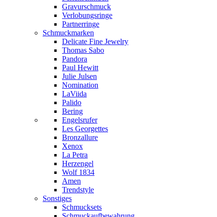
Gravurschmuck
Verlobungsringe
Partnerringe
Schmuckmarken
Delicate Fine Jewelry
Thomas Sabo
Pandora
Paul Hewitt
Julie Julsen
Nomination
LaViida
Palido
Bering
Engelsrufer
Les Georgettes
Bronzallure
Xenox
La Petra
Herzengel
Wolf 1834
Amen
Trendstyle
Sonstiges
Schmucksets
Schmuckaufbewahrung