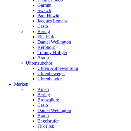
Garmin
Swatch
Paul Hewitt
Jacques Lemans
Casio
Bering
Flik Flak
Daniel Wellington
Kerbholz
Tommy Hilfiger
Braun
Uhrenzubehör
Uhren Aufbewahrung
Uhrenbeweger
Uhrenbänder
Marken
Amen
Bering
Bronzallure
Casio
Daniel Wellington
Braun
Engelsrufer
Flik Flak