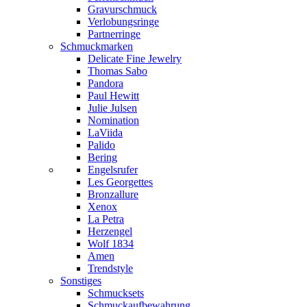
Gravurschmuck
Verlobungsringe
Partnerringe
Schmuckmarken
Delicate Fine Jewelry
Thomas Sabo
Pandora
Paul Hewitt
Julie Julsen
Nomination
LaViida
Palido
Bering
Engelsrufer
Les Georgettes
Bronzallure
Xenox
La Petra
Herzengel
Wolf 1834
Amen
Trendstyle
Sonstiges
Schmucksets
Schmuckaufbewahrung