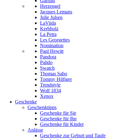
Garmin
Herzengel
Jacques Lemans
Julie Julsen
LaViida
Kerbholz
La Petra
Les Georgettes
Nomination
Paul Hewitt
Pandora
Palido
Swatch
Thomas Sabo
Tommy Hilfiger
Trendstyle
Wolf 1834
Xenox
Geschenke
Geschenktipps
Geschenke für Sie
Geschenke für Ihn
Geschenke für Kinder
Anlässe
Geschenke zur Geburt und Taufe