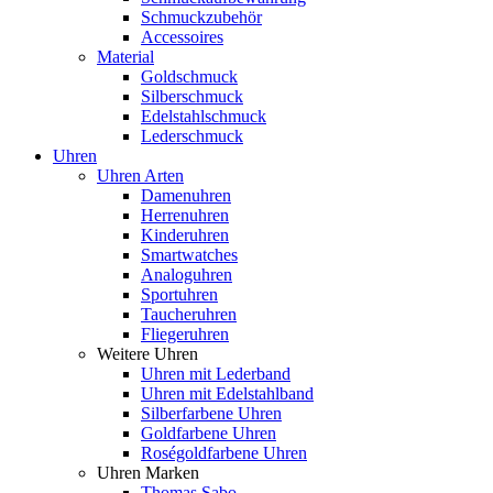
Schmuckzubehör
Accessoires
Material
Goldschmuck
Silberschmuck
Edelstahlschmuck
Lederschmuck
Uhren
Uhren Arten
Damenuhren
Herrenuhren
Kinderuhren
Smartwatches
Analoguhren
Sportuhren
Taucheruhren
Fliegeruhren
Weitere Uhren
Uhren mit Lederband
Uhren mit Edelstahlband
Silberfarbene Uhren
Goldfarbene Uhren
Roségoldfarbene Uhren
Uhren Marken
Thomas Sabo