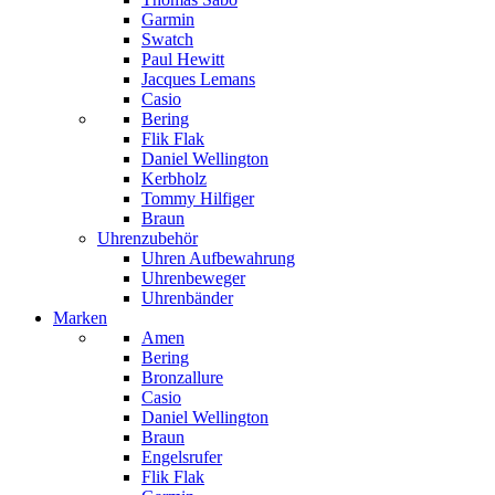
Garmin
Swatch
Paul Hewitt
Jacques Lemans
Casio
Bering
Flik Flak
Daniel Wellington
Kerbholz
Tommy Hilfiger
Braun
Uhrenzubehör
Uhren Aufbewahrung
Uhrenbeweger
Uhrenbänder
Marken
Amen
Bering
Bronzallure
Casio
Daniel Wellington
Braun
Engelsrufer
Flik Flak