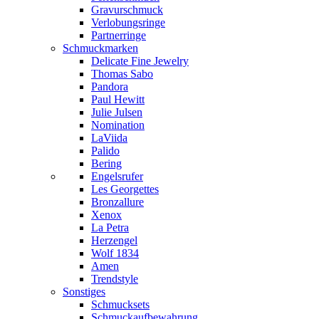
Gravurschmuck
Verlobungsringe
Partnerringe
Schmuckmarken
Delicate Fine Jewelry
Thomas Sabo
Pandora
Paul Hewitt
Julie Julsen
Nomination
LaViida
Palido
Bering
Engelsrufer
Les Georgettes
Bronzallure
Xenox
La Petra
Herzengel
Wolf 1834
Amen
Trendstyle
Sonstiges
Schmucksets
Schmuckaufbewahrung