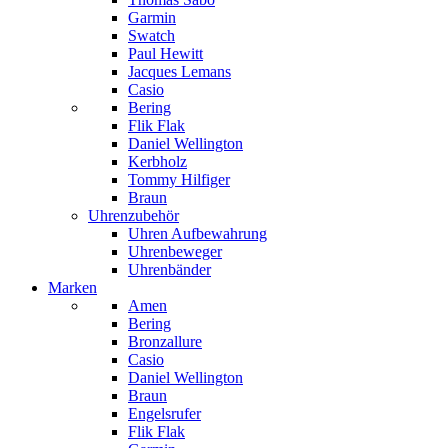
Garmin
Swatch
Paul Hewitt
Jacques Lemans
Casio
Bering
Flik Flak
Daniel Wellington
Kerbholz
Tommy Hilfiger
Braun
Uhrenzubehör
Uhren Aufbewahrung
Uhrenbeweger
Uhrenbänder
Marken
Amen
Bering
Bronzallure
Casio
Daniel Wellington
Braun
Engelsrufer
Flik Flak