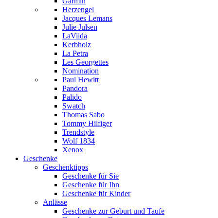
Garmin
Herzengel
Jacques Lemans
Julie Julsen
LaViida
Kerbholz
La Petra
Les Georgettes
Nomination
Paul Hewitt
Pandora
Palido
Swatch
Thomas Sabo
Tommy Hilfiger
Trendstyle
Wolf 1834
Xenox
Geschenke
Geschenktipps
Geschenke für Sie
Geschenke für Ihn
Geschenke für Kinder
Anlässe
Geschenke zur Geburt und Taufe