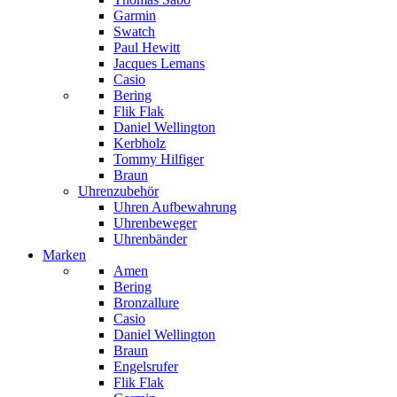
Garmin
Swatch
Paul Hewitt
Jacques Lemans
Casio
Bering
Flik Flak
Daniel Wellington
Kerbholz
Tommy Hilfiger
Braun
Uhrenzubehör
Uhren Aufbewahrung
Uhrenbeweger
Uhrenbänder
Marken
Amen
Bering
Bronzallure
Casio
Daniel Wellington
Braun
Engelsrufer
Flik Flak