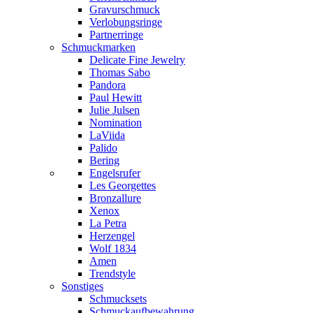
Gravurschmuck
Verlobungsringe
Partnerringe
Schmuckmarken
Delicate Fine Jewelry
Thomas Sabo
Pandora
Paul Hewitt
Julie Julsen
Nomination
LaViida
Palido
Bering
Engelsrufer
Les Georgettes
Bronzallure
Xenox
La Petra
Herzengel
Wolf 1834
Amen
Trendstyle
Sonstiges
Schmucksets
Schmuckaufbewahrung