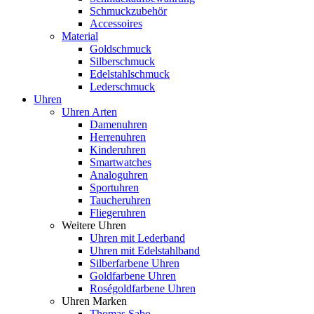
Schmuckzubehör
Accessoires
Material
Goldschmuck
Silberschmuck
Edelstahlschmuck
Lederschmuck
Uhren
Uhren Arten
Damenuhren
Herrenuhren
Kinderuhren
Smartwatches
Analoguhren
Sportuhren
Taucheruhren
Fliegeruhren
Weitere Uhren
Uhren mit Lederband
Uhren mit Edelstahlband
Silberfarbene Uhren
Goldfarbene Uhren
Roségoldfarbene Uhren
Uhren Marken
Thomas Sabo