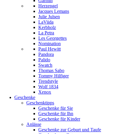
Garmin
Herzengel
Jacques Lemans
Julie Julsen
LaViida
Kerbholz
La Petra
Les Georgettes
Nomination
Paul Hewitt
Pandora
Palido
Swatch
Thomas Sabo
Tommy Hilfiger
Trendstyle
Wolf 1834
Xenox
Geschenke
Geschenktipps
Geschenke für Sie
Geschenke für Ihn
Geschenke für Kinder
Anlässe
Geschenke zur Geburt und Taufe