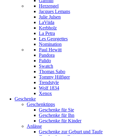
Garmin
Herzengel
Jacques Lemans
Julie Julsen
LaViida
Kerbholz
La Petra
Les Georgettes
Nomination
Paul Hewitt
Pandora
Palido
Swatch
Thomas Sabo
Tommy Hilfiger
Trendstyle
Wolf 1834
Xenox
Geschenke
Geschenktipps
Geschenke für Sie
Geschenke für Ihn
Geschenke für Kinder
Anlässe
Geschenke zur Geburt und Taufe