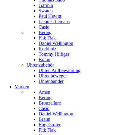
Garmin
Swatch
Paul Hewitt
Jacques Lemans
Casio
Bering
Flik Flak
Daniel Wellington
Kerbholz
Tommy Hilfiger
Braun
Uhrenzubehör
Uhren Aufbewahrung
Uhrenbeweger
Uhrenbänder
Marken
Amen
Bering
Bronzallure
Casio
Daniel Wellington
Braun
Engelsrufer
Flik Flak