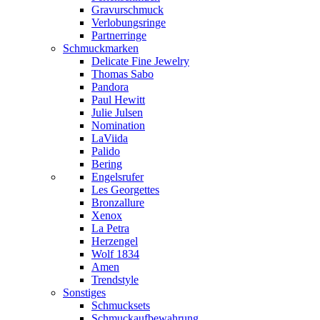
Gravurschmuck
Verlobungsringe
Partnerringe
Schmuckmarken
Delicate Fine Jewelry
Thomas Sabo
Pandora
Paul Hewitt
Julie Julsen
Nomination
LaViida
Palido
Bering
Engelsrufer
Les Georgettes
Bronzallure
Xenox
La Petra
Herzengel
Wolf 1834
Amen
Trendstyle
Sonstiges
Schmucksets
Schmuckaufbewahrung