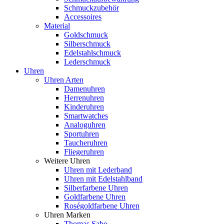
Schmuckzubehör
Accessoires
Material
Goldschmuck
Silberschmuck
Edelstahlschmuck
Lederschmuck
Uhren
Uhren Arten
Damenuhren
Herrenuhren
Kinderuhren
Smartwatches
Analoguhren
Sportuhren
Taucheruhren
Fliegeruhren
Weitere Uhren
Uhren mit Lederband
Uhren mit Edelstahlband
Silberfarbene Uhren
Goldfarbene Uhren
Roségoldfarbene Uhren
Uhren Marken
Thomas Sabo