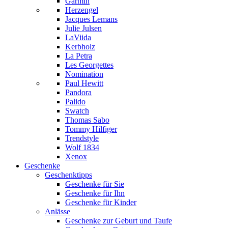
Garmin
Herzengel
Jacques Lemans
Julie Julsen
LaViida
Kerbholz
La Petra
Les Georgettes
Nomination
Paul Hewitt
Pandora
Palido
Swatch
Thomas Sabo
Tommy Hilfiger
Trendstyle
Wolf 1834
Xenox
Geschenke
Geschenktipps
Geschenke für Sie
Geschenke für Ihn
Geschenke für Kinder
Anlässe
Geschenke zur Geburt und Taufe