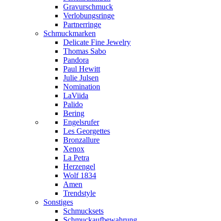
Gravurschmuck
Verlobungsringe
Partnerringe
Schmuckmarken
Delicate Fine Jewelry
Thomas Sabo
Pandora
Paul Hewitt
Julie Julsen
Nomination
LaViida
Palido
Bering
Engelsrufer
Les Georgettes
Bronzallure
Xenox
La Petra
Herzengel
Wolf 1834
Amen
Trendstyle
Sonstiges
Schmucksets
Schmuckaufbewahrung