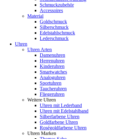
Schmuckzubehör
Accessoires
Material
Goldschmuck
Silberschmuck
Edelstahlschmuck
Lederschmuck
Uhren
Uhren Arten
Damenuhren
Herrenuhren
Kinderuhren
Smartwatches
Analoguhren
Sportuhren
Taucheruhren
Fliegeruhren
Weitere Uhren
Uhren mit Lederband
Uhren mit Edelstahlband
Silberfarbene Uhren
Goldfarbene Uhren
Roségoldfarbene Uhren
Uhren Marken
Thomas Sabo