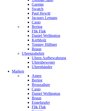
Garmin
Swatch
Paul Hewitt
Jacques Lemans
Casio
Bering
Flik Flak
Daniel Wellington
Kerbholz
Tommy Hilfiger
Braun
Uhrenzubehör
Uhren Aufbewahrung
Uhrenbeweger
Uhrenbänder
Marken
Amen
Bering
Bronzallure
Casio
Daniel Wellington
Braun
Engelsrufer
Flik Flak