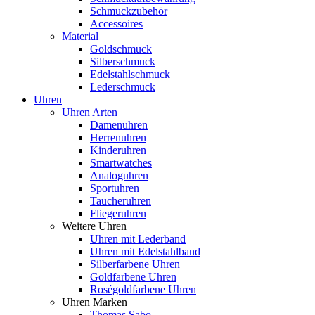
Schmuckzubehör
Accessoires
Material
Goldschmuck
Silberschmuck
Edelstahlschmuck
Lederschmuck
Uhren
Uhren Arten
Damenuhren
Herrenuhren
Kinderuhren
Smartwatches
Analoguhren
Sportuhren
Taucheruhren
Fliegeruhren
Weitere Uhren
Uhren mit Lederband
Uhren mit Edelstahlband
Silberfarbene Uhren
Goldfarbene Uhren
Roségoldfarbene Uhren
Uhren Marken
Thomas Sabo