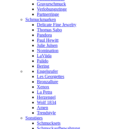
Gravurschmuck
Verlobungsringe
Partnerringe
Schmuckmarken
Delicate Fine Jewelry
Thomas Sabo
Pandora
Paul Hewitt
Julie Julsen
Nomination
LaViida
Palido
Bering
Engelsrufer
Les Georgettes
Bronzallure
Xenox
La Petra
Herzengel
Wolf 1834
Amen
Trendstyle
Sonstiges
Schmucksets
Schmuckaufbewahrung