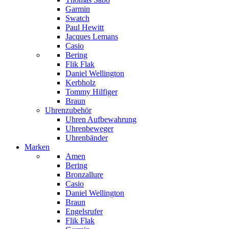
Garmin
Swatch
Paul Hewitt
Jacques Lemans
Casio
Bering
Flik Flak
Daniel Wellington
Kerbholz
Tommy Hilfiger
Braun
Uhrenzubehör
Uhren Aufbewahrung
Uhrenbeweger
Uhrenbänder
Marken
Amen
Bering
Bronzallure
Casio
Daniel Wellington
Braun
Engelsrufer
Flik Flak