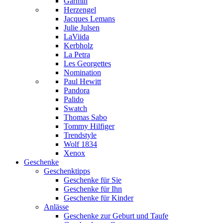
Garmin
Herzengel
Jacques Lemans
Julie Julsen
LaViida
Kerbholz
La Petra
Les Georgettes
Nomination
Paul Hewitt
Pandora
Palido
Swatch
Thomas Sabo
Tommy Hilfiger
Trendstyle
Wolf 1834
Xenox
Geschenke
Geschenktipps
Geschenke für Sie
Geschenke für Ihn
Geschenke für Kinder
Anlässe
Geschenke zur Geburt und Taufe