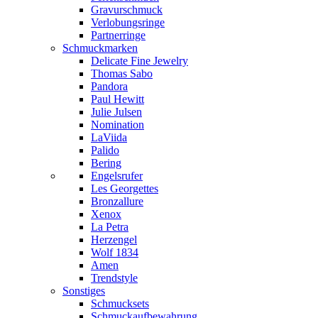
Gravurschmuck
Verlobungsringe
Partnerringe
Schmuckmarken
Delicate Fine Jewelry
Thomas Sabo
Pandora
Paul Hewitt
Julie Julsen
Nomination
LaViida
Palido
Bering
Engelsrufer
Les Georgettes
Bronzallure
Xenox
La Petra
Herzengel
Wolf 1834
Amen
Trendstyle
Sonstiges
Schmucksets
Schmuckaufbewahrung