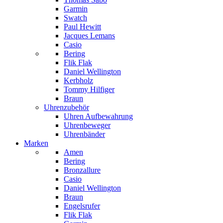
Garmin
Swatch
Paul Hewitt
Jacques Lemans
Casio
Bering
Flik Flak
Daniel Wellington
Kerbholz
Tommy Hilfiger
Braun
Uhrenzubehör
Uhren Aufbewahrung
Uhrenbeweger
Uhrenbänder
Marken
Amen
Bering
Bronzallure
Casio
Daniel Wellington
Braun
Engelsrufer
Flik Flak