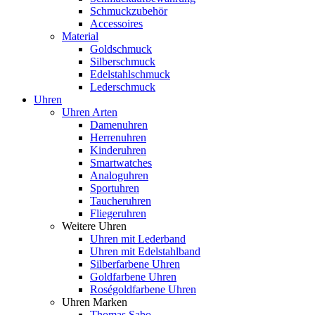
Schmuckzubehör
Accessoires
Material
Goldschmuck
Silberschmuck
Edelstahlschmuck
Lederschmuck
Uhren
Uhren Arten
Damenuhren
Herrenuhren
Kinderuhren
Smartwatches
Analoguhren
Sportuhren
Taucheruhren
Fliegeruhren
Weitere Uhren
Uhren mit Lederband
Uhren mit Edelstahlband
Silberfarbene Uhren
Goldfarbene Uhren
Roségoldfarbene Uhren
Uhren Marken
Thomas Sabo