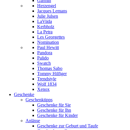
Garmin
Herzengel
Jacques Lemans
Julie Julsen
LaViida
Kerbholz
La Petra
Les Georgettes
Nomination
Paul Hewitt
Pandora
Palido
Swatch
Thomas Sabo
Tommy Hilfiger
Trendstyle
Wolf 1834
Xenox
Geschenke
Geschenktipps
Geschenke für Sie
Geschenke für Ihn
Geschenke für Kinder
Anlässe
Geschenke zur Geburt und Taufe