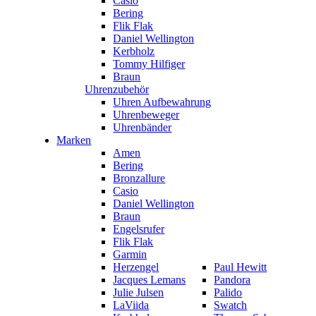
Casio
Bering
Flik Flak
Daniel Wellington
Kerbholz
Tommy Hilfiger
Braun
Uhrenzubehör
Uhren Aufbewahrung
Uhrenbeweger
Uhrenbänder
Marken
Amen
Bering
Bronzallure
Casio
Daniel Wellington
Braun
Engelsrufer
Flik Flak
Garmin
Herzengel
Paul Hewitt
Jacques Lemans
Pandora
Julie Julsen
Palido
LaViida
Swatch