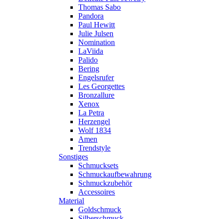
Thomas Sabo
Pandora
Paul Hewitt
Julie Julsen
Nomination
LaViida
Palido
Bering
Engelsrufer
Les Georgettes
Bronzallure
Xenox
La Petra
Herzengel
Wolf 1834
Amen
Trendstyle
Sonstiges
Schmucksets
Schmuckaufbewahrung
Schmuckzubehör
Accessoires
Material
Goldschmuck
Silberschmuck