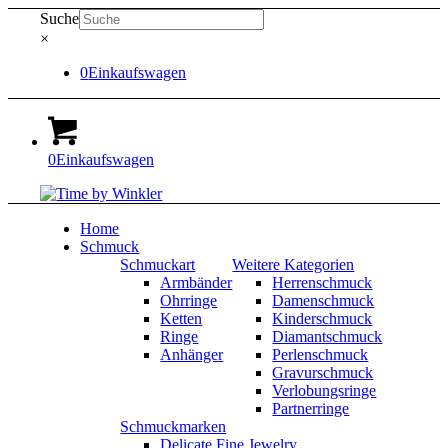
Suche
×
0
Einkaufswagen
0
Einkaufswagen
Home
Schmuck
Schmuckart
Weitere Kategorien
Armbänder
Herrenschmuck
Ohrringe
Damenschmuck
Ketten
Kinderschmuck
Ringe
Diamantschmuck
Anhänger
Perlenschmuck
Gravurschmuck
Verlobungsringe
Partnerringe
Schmuckmarken
Delicate Fine Jewelry