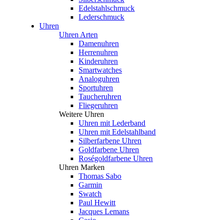
Edelstahlschmuck
Lederschmuck
Uhren
Uhren Arten
Damenuhren
Herrenuhren
Kinderuhren
Smartwatches
Analoguhren
Sportuhren
Taucheruhren
Fliegeruhren
Weitere Uhren
Uhren mit Lederband
Uhren mit Edelstahlband
Silberfarbene Uhren
Goldfarbene Uhren
Roségoldfarbene Uhren
Uhren Marken
Thomas Sabo
Garmin
Swatch
Paul Hewitt
Jacques Lemans