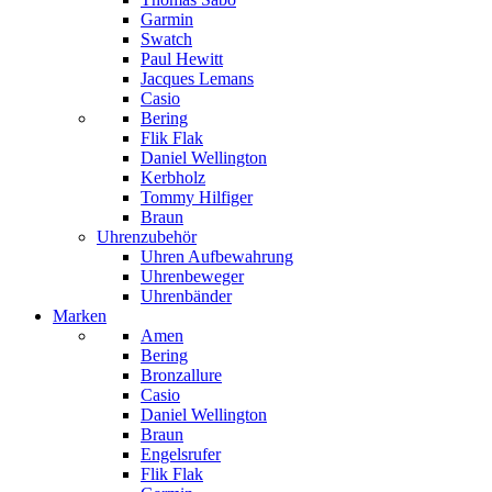
Garmin
Swatch
Paul Hewitt
Jacques Lemans
Casio
Bering
Flik Flak
Daniel Wellington
Kerbholz
Tommy Hilfiger
Braun
Uhrenzubehör
Uhren Aufbewahrung
Uhrenbeweger
Uhrenbänder
Marken
Amen
Bering
Bronzallure
Casio
Daniel Wellington
Braun
Engelsrufer
Flik Flak