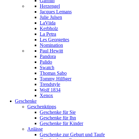
Garmin
Herzengel
Jacques Lemans
Julie Julsen
LaViida
Kerbholz
La Petra
Les Georgettes
Nomination
Paul Hewitt
Pandora
Palido
Swatch
Thomas Sabo
Tommy Hilfiger
Trendstyle
Wolf 1834
Xenox
Geschenke
Geschenktipps
Geschenke für Sie
Geschenke für Ihn
Geschenke für Kinder
Anlässe
Geschenke zur Geburt und Taufe