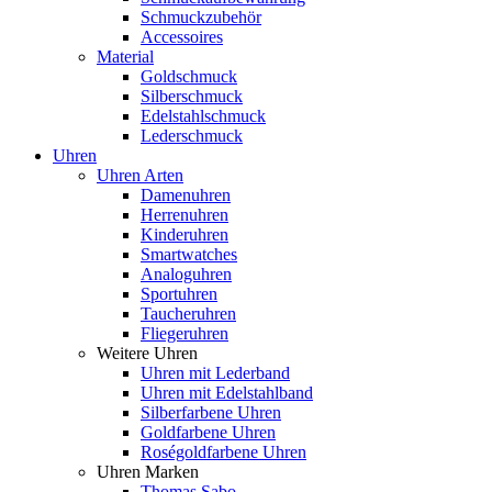
Schmuckzubehör
Accessoires
Material
Goldschmuck
Silberschmuck
Edelstahlschmuck
Lederschmuck
Uhren
Uhren Arten
Damenuhren
Herrenuhren
Kinderuhren
Smartwatches
Analoguhren
Sportuhren
Taucheruhren
Fliegeruhren
Weitere Uhren
Uhren mit Lederband
Uhren mit Edelstahlband
Silberfarbene Uhren
Goldfarbene Uhren
Roségoldfarbene Uhren
Uhren Marken
Thomas Sabo