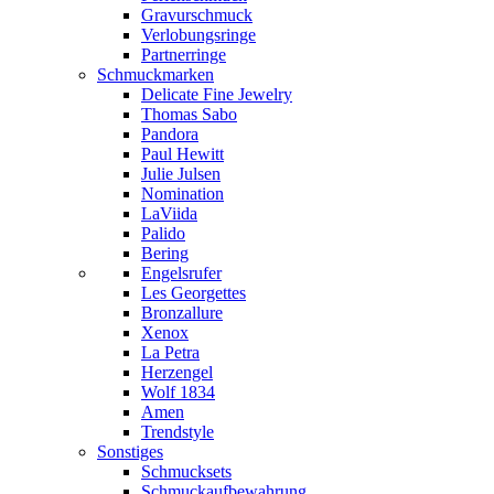
Gravurschmuck
Verlobungsringe
Partnerringe
Schmuckmarken
Delicate Fine Jewelry
Thomas Sabo
Pandora
Paul Hewitt
Julie Julsen
Nomination
LaViida
Palido
Bering
Engelsrufer
Les Georgettes
Bronzallure
Xenox
La Petra
Herzengel
Wolf 1834
Amen
Trendstyle
Sonstiges
Schmucksets
Schmuckaufbewahrung