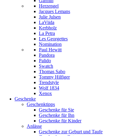
Garmin
Herzengel
Jacques Lemans
Julie Julsen
LaViida
Kerbholz
La Petra
Les Georgettes
Nomination
Paul Hewitt
Pandora
Palido
Swatch
Thomas Sabo
Tommy Hilfiger
Trendstyle
Wolf 1834
Xenox
Geschenke
Geschenktipps
Geschenke für Sie
Geschenke für Ihn
Geschenke für Kinder
Anlässe
Geschenke zur Geburt und Taufe