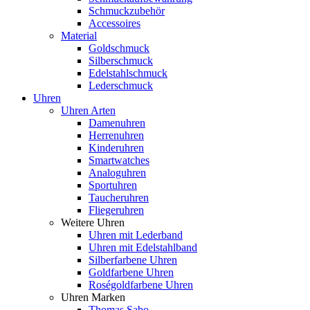
Schmuckzubehör
Accessoires
Material
Goldschmuck
Silberschmuck
Edelstahlschmuck
Lederschmuck
Uhren
Uhren Arten
Damenuhren
Herrenuhren
Kinderuhren
Smartwatches
Analoguhren
Sportuhren
Taucheruhren
Fliegeruhren
Weitere Uhren
Uhren mit Lederband
Uhren mit Edelstahlband
Silberfarbene Uhren
Goldfarbene Uhren
Roségoldfarbene Uhren
Uhren Marken
Thomas Sabo