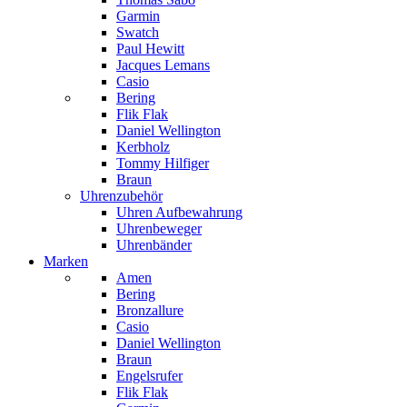
Garmin
Swatch
Paul Hewitt
Jacques Lemans
Casio
Bering
Flik Flak
Daniel Wellington
Kerbholz
Tommy Hilfiger
Braun
Uhrenzubehör
Uhren Aufbewahrung
Uhrenbeweger
Uhrenbänder
Marken
Amen
Bering
Bronzallure
Casio
Daniel Wellington
Braun
Engelsrufer
Flik Flak