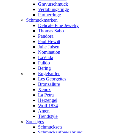
Gravurschmuck
Verlobungsringe
Partnerringe
Schmuckmarken
Delicate Fine Jewelry
Thomas Sabo
Pandora
Paul Hewitt
Julie Julsen
Nomination
LaViida
Palido
Bering
Engelsrufer
Les Georgettes
Bronzallure
Xenox
La Petra
Herzengel
Wolf 1834
Amen
Trendstyle
Sonstiges
Schmucksets
Schmuckaufbewahrung