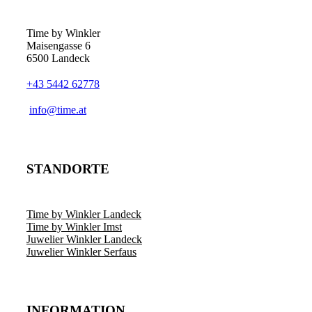
Optionen
können
auf
Time by Winkler
der
Maisengasse 6
Produktseite
6500 Landeck
gewählt
werden
+43 5442 62778
­info@time.at
STANDORTE
Time by Winkler Landeck
Time by Winkler Imst
Juwelier Winkler Landeck
Juwelier Winkler Serfaus
INFORMATION