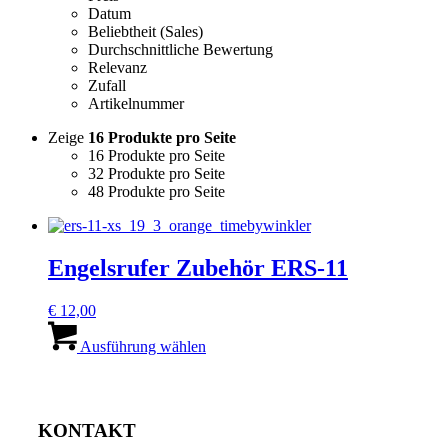
Datum
Beliebtheit (Sales)
Durchschnittliche Bewertung
Relevanz
Zufall
Artikelnummer
Zeige
16 Produkte pro Seite
16 Produkte pro Seite
32 Produkte pro Seite
48 Produkte pro Seite
Engelsrufer Zubehör ERS-11
€
12,00
Dieses
Produkt
Ausführung wählen
weist
mehrere
Varianten
auf.
KONTAKT
Die