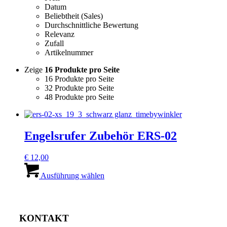
Datum
Beliebtheit (Sales)
Durchschnittliche Bewertung
Relevanz
Zufall
Artikelnummer
Zeige
16 Produkte pro Seite
16 Produkte pro Seite
32 Produkte pro Seite
48 Produkte pro Seite
Engelsrufer Zubehör ERS-02
€
12,00
Dieses
Produkt
Ausführung wählen
weist
mehrere
Varianten
auf.
KONTAKT
Die