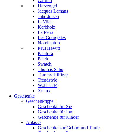
Garmin
Herzengel
Jacques Lemans
Julie Julsen
LaViida
Kerbholz
La Petra
Les Georgettes
Nomination
Paul Hewitt
Pandora
Palido
Swatch
Thomas Sabo
Tommy Hilfiger
Trendstyle
Wolf 1834
Xenox
Geschenke
Geschenktipps
Geschenke für Sie
Geschenke für Ihn
Geschenke für Kinder
Anlässe
Geschenke zur Geburt und Taufe