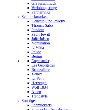
Gravurschmuck
Verlobungsringe
Partnerringe
Schmuckmarken
Delicate Fine Jewelry
Thomas Sabo
Pandora
Paul Hewitt
Julie Julsen
Nomination
LaViida
Palido
Bering
Engelsrufer
Les Georgettes
Bronzallure
Xenox
La Petra
Herzengel
Wolf 1834
Amen
Trendstyle
Sonstiges
Schmucksets
Schmuckaufbewahrung