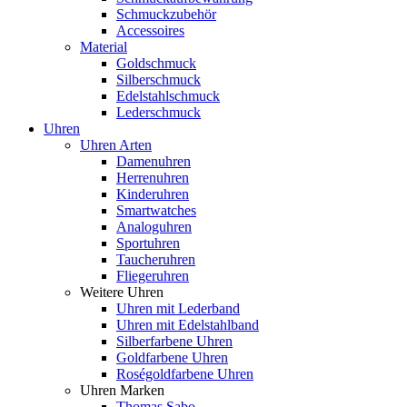
Schmuckzubehör
Accessoires
Material
Goldschmuck
Silberschmuck
Edelstahlschmuck
Lederschmuck
Uhren
Uhren Arten
Damenuhren
Herrenuhren
Kinderuhren
Smartwatches
Analoguhren
Sportuhren
Taucheruhren
Fliegeruhren
Weitere Uhren
Uhren mit Lederband
Uhren mit Edelstahlband
Silberfarbene Uhren
Goldfarbene Uhren
Roségoldfarbene Uhren
Uhren Marken
Thomas Sabo