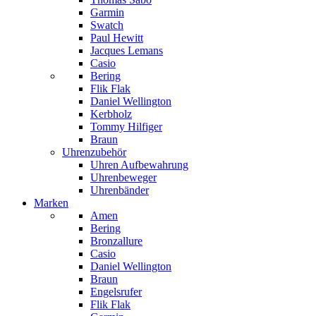
Garmin
Swatch
Paul Hewitt
Jacques Lemans
Casio
Bering
Flik Flak
Daniel Wellington
Kerbholz
Tommy Hilfiger
Braun
Uhrenzubehör
Uhren Aufbewahrung
Uhrenbeweger
Uhrenbänder
Marken
Amen
Bering
Bronzallure
Casio
Daniel Wellington
Braun
Engelsrufer
Flik Flak