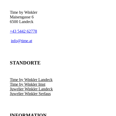
Optionen
können
auf
Time by Winkler
der
Maisengasse 6
Produktseite
6500 Landeck
gewählt
werden
+43 5442 62778
­info@time.at
STANDORTE
Time by Winkler Landeck
Time by Winkler Imst
Juwelier Winkler Landeck
Juwelier Winkler Serfaus
INFORMATION