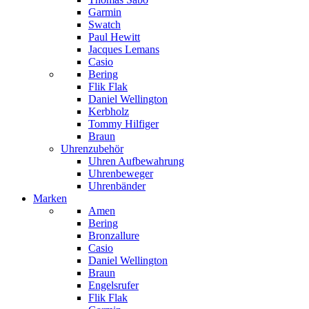
Garmin
Swatch
Paul Hewitt
Jacques Lemans
Casio
Bering
Flik Flak
Daniel Wellington
Kerbholz
Tommy Hilfiger
Braun
Uhrenzubehör
Uhren Aufbewahrung
Uhrenbeweger
Uhrenbänder
Marken
Amen
Bering
Bronzallure
Casio
Daniel Wellington
Braun
Engelsrufer
Flik Flak