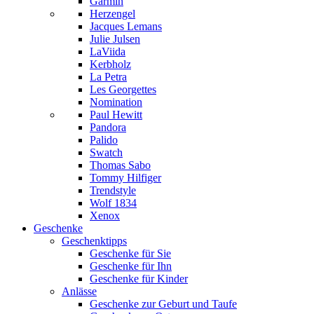
Garmin
Herzengel
Jacques Lemans
Julie Julsen
LaViida
Kerbholz
La Petra
Les Georgettes
Nomination
Paul Hewitt
Pandora
Palido
Swatch
Thomas Sabo
Tommy Hilfiger
Trendstyle
Wolf 1834
Xenox
Geschenke
Geschenktipps
Geschenke für Sie
Geschenke für Ihn
Geschenke für Kinder
Anlässe
Geschenke zur Geburt und Taufe