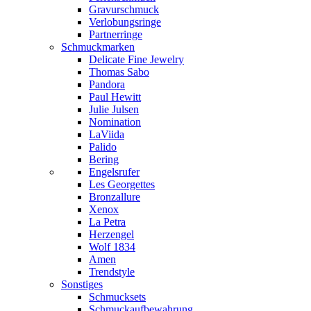
Gravurschmuck
Verlobungsringe
Partnerringe
Schmuckmarken
Delicate Fine Jewelry
Thomas Sabo
Pandora
Paul Hewitt
Julie Julsen
Nomination
LaViida
Palido
Bering
Engelsrufer
Les Georgettes
Bronzallure
Xenox
La Petra
Herzengel
Wolf 1834
Amen
Trendstyle
Sonstiges
Schmucksets
Schmuckaufbewahrung