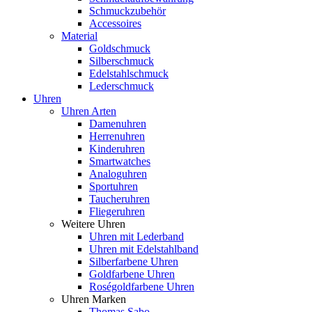
Schmuckzubehör
Accessoires
Material
Goldschmuck
Silberschmuck
Edelstahlschmuck
Lederschmuck
Uhren
Uhren Arten
Damenuhren
Herrenuhren
Kinderuhren
Smartwatches
Analoguhren
Sportuhren
Taucheruhren
Fliegeruhren
Weitere Uhren
Uhren mit Lederband
Uhren mit Edelstahlband
Silberfarbene Uhren
Goldfarbene Uhren
Roségoldfarbene Uhren
Uhren Marken
Thomas Sabo