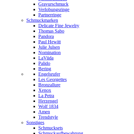
Gravurschmuck
Verlobungsringe
Partnerringe
Schmuckmarken
Delicate Fine Jewelry
Thomas Sabo
Pandora
Paul Hewitt
Julie Julsen
Nomination
LaViida
Palido
Bering
Engelsrufer
Les Georgettes
Bronzallure
Xenox
La Petra
Herzengel
Wolf 1834
Amen
Trendstyle
Sonstiges
Schmucksets
Schmuckaufbewahrung