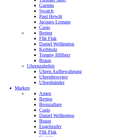
Garmin
Swatch
Paul Hewitt
Jacques Lemans
Casio
Bering
Flik Flak
Daniel Wellington
Kerbholz
Tommy Hilfiger
Braun
Uhrenzubehör
Uhren Aufbewahrung
Uhrenbeweger
Uhrenbänder
Marken
Amen
Bering
Bronzallure
Casio
Daniel Wellington
Braun
Engelsrufer
Flik Flak