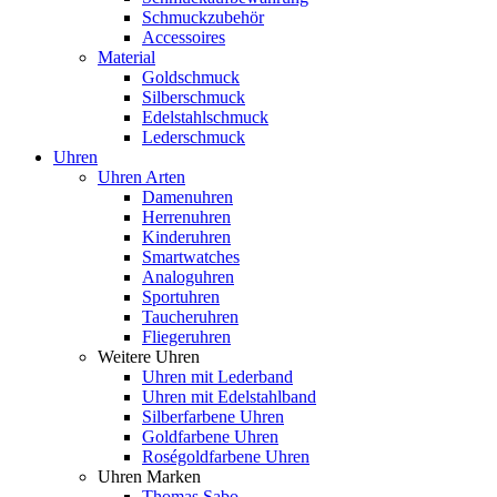
Schmuckzubehör
Accessoires
Material
Goldschmuck
Silberschmuck
Edelstahlschmuck
Lederschmuck
Uhren
Uhren Arten
Damenuhren
Herrenuhren
Kinderuhren
Smartwatches
Analoguhren
Sportuhren
Taucheruhren
Fliegeruhren
Weitere Uhren
Uhren mit Lederband
Uhren mit Edelstahlband
Silberfarbene Uhren
Goldfarbene Uhren
Roségoldfarbene Uhren
Uhren Marken
Thomas Sabo