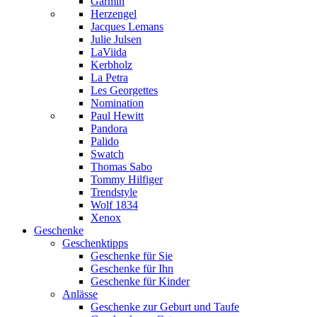
Garmin
Herzengel
Jacques Lemans
Julie Julsen
LaViida
Kerbholz
La Petra
Les Georgettes
Nomination
Paul Hewitt
Pandora
Palido
Swatch
Thomas Sabo
Tommy Hilfiger
Trendstyle
Wolf 1834
Xenox
Geschenke
Geschenktipps
Geschenke für Sie
Geschenke für Ihn
Geschenke für Kinder
Anlässe
Geschenke zur Geburt und Taufe