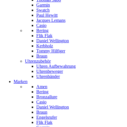
Garmin
Swatch
Paul Hewitt
Jacques Lemans
Casio
Bering
Flik Flak
Daniel Wellington
Kerbholz
Tommy Hilfiger
Braun
Uhrenzubehör
Uhren Aufbewahrung
Uhrenbeweger
Uhrenbänder
Marken
Amen
Bering
Bronzallure
Casio
Daniel Wellington
Braun
Engelsrufer
Flik Flak