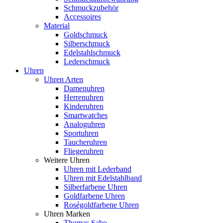
Schmuckzubehör
Accessoires
Material
Goldschmuck
Silberschmuck
Edelstahlschmuck
Lederschmuck
Uhren
Uhren Arten
Damenuhren
Herrenuhren
Kinderuhren
Smartwatches
Analoguhren
Sportuhren
Taucheruhren
Fliegeruhren
Weitere Uhren
Uhren mit Lederband
Uhren mit Edelstahlband
Silberfarbene Uhren
Goldfarbene Uhren
Roségoldfarbene Uhren
Uhren Marken
Thomas Sabo