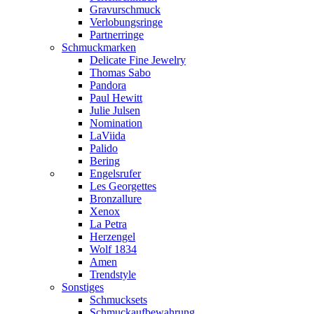
Gravurschmuck
Verlobungsringe
Partnerringe
Schmuckmarken
Delicate Fine Jewelry
Thomas Sabo
Pandora
Paul Hewitt
Julie Julsen
Nomination
LaViida
Palido
Bering
Engelsrufer
Les Georgettes
Bronzallure
Xenox
La Petra
Herzengel
Wolf 1834
Amen
Trendstyle
Sonstiges
Schmucksets
Schmuckaufbewahrung