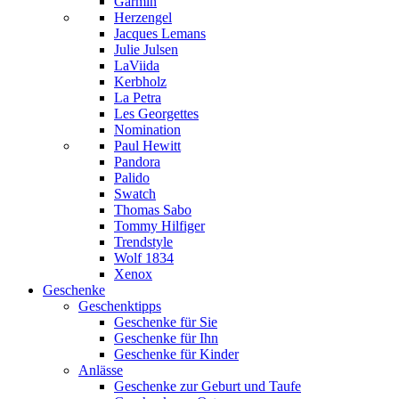
Garmin
Herzengel
Jacques Lemans
Julie Julsen
LaViida
Kerbholz
La Petra
Les Georgettes
Nomination
Paul Hewitt
Pandora
Palido
Swatch
Thomas Sabo
Tommy Hilfiger
Trendstyle
Wolf 1834
Xenox
Geschenke
Geschenktipps
Geschenke für Sie
Geschenke für Ihn
Geschenke für Kinder
Anlässe
Geschenke zur Geburt und Taufe