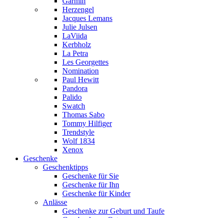
Garmin
Herzengel
Jacques Lemans
Julie Julsen
LaViida
Kerbholz
La Petra
Les Georgettes
Nomination
Paul Hewitt
Pandora
Palido
Swatch
Thomas Sabo
Tommy Hilfiger
Trendstyle
Wolf 1834
Xenox
Geschenke
Geschenktipps
Geschenke für Sie
Geschenke für Ihn
Geschenke für Kinder
Anlässe
Geschenke zur Geburt und Taufe