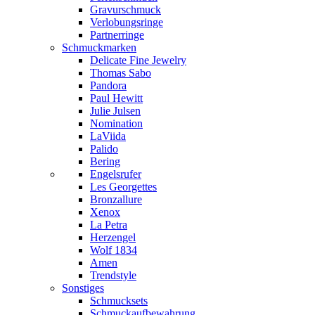
Gravurschmuck
Verlobungsringe
Partnerringe
Schmuckmarken
Delicate Fine Jewelry
Thomas Sabo
Pandora
Paul Hewitt
Julie Julsen
Nomination
LaViida
Palido
Bering
Engelsrufer
Les Georgettes
Bronzallure
Xenox
La Petra
Herzengel
Wolf 1834
Amen
Trendstyle
Sonstiges
Schmucksets
Schmuckaufbewahrung