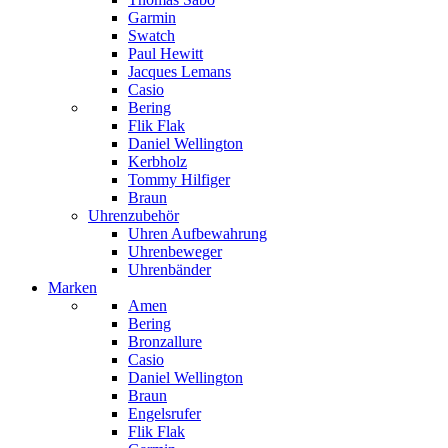
Garmin
Swatch
Paul Hewitt
Jacques Lemans
Casio
Bering
Flik Flak
Daniel Wellington
Kerbholz
Tommy Hilfiger
Braun
Uhrenzubehör
Uhren Aufbewahrung
Uhrenbeweger
Uhrenbänder
Marken
Amen
Bering
Bronzallure
Casio
Daniel Wellington
Braun
Engelsrufer
Flik Flak