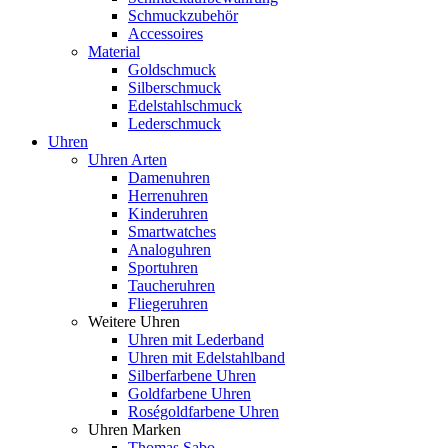
Schmuckzubehör
Accessoires
Material
Goldschmuck
Silberschmuck
Edelstahlschmuck
Lederschmuck
Uhren
Uhren Arten
Damenuhren
Herrenuhren
Kinderuhren
Smartwatches
Analoguhren
Sportuhren
Taucheruhren
Fliegeruhren
Weitere Uhren
Uhren mit Lederband
Uhren mit Edelstahlband
Silberfarbene Uhren
Goldfarbene Uhren
Roségoldfarbene Uhren
Uhren Marken
Thomas Sabo