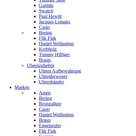
Garmin
Swatch
Paul Hewitt
Jacques Lemans
Casio
Bering
Flik Flak
Daniel Wellington
Kerbholz
Tommy Hilfiger
Braun
Uhrenzubehör
Uhren Aufbewahrung
Uhrenbeweger
Uhrenbänder
Marken
Amen
Bering
Bronzallure
Casio
Daniel Wellington
Braun
Engelsrufer
Flik Flak