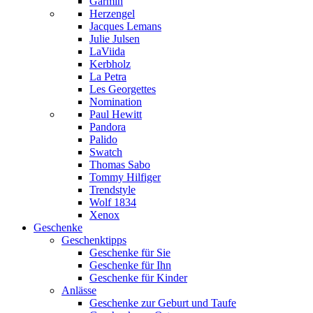
Garmin
Herzengel
Jacques Lemans
Julie Julsen
LaViida
Kerbholz
La Petra
Les Georgettes
Nomination
Paul Hewitt
Pandora
Palido
Swatch
Thomas Sabo
Tommy Hilfiger
Trendstyle
Wolf 1834
Xenox
Geschenke
Geschenktipps
Geschenke für Sie
Geschenke für Ihn
Geschenke für Kinder
Anlässe
Geschenke zur Geburt und Taufe