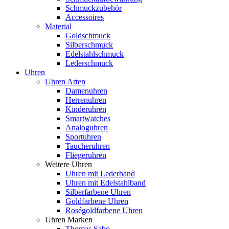
Schmuckzubehör
Accessoires
Material
Goldschmuck
Silberschmuck
Edelstahlschmuck
Lederschmuck
Uhren
Uhren Arten
Damenuhren
Herrenuhren
Kinderuhren
Smartwatches
Analoguhren
Sportuhren
Taucheruhren
Fliegeruhren
Weitere Uhren
Uhren mit Lederband
Uhren mit Edelstahlband
Silberfarbene Uhren
Goldfarbene Uhren
Roségoldfarbene Uhren
Uhren Marken
Thomas Sabo