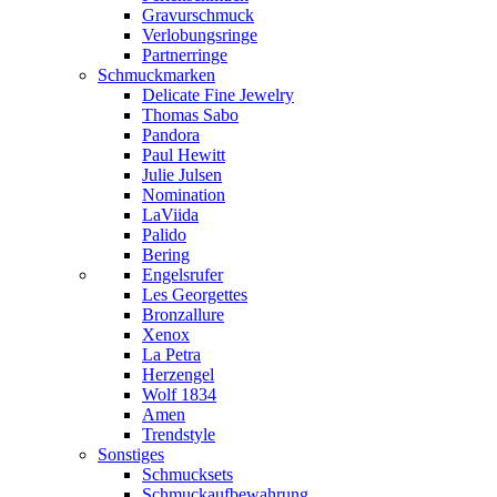
Gravurschmuck
Verlobungsringe
Partnerringe
Schmuckmarken
Delicate Fine Jewelry
Thomas Sabo
Pandora
Paul Hewitt
Julie Julsen
Nomination
LaViida
Palido
Bering
Engelsrufer
Les Georgettes
Bronzallure
Xenox
La Petra
Herzengel
Wolf 1834
Amen
Trendstyle
Sonstiges
Schmucksets
Schmuckaufbewahrung