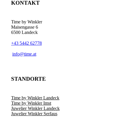
KONTAKT
Die
Optionen
können
auf
Time by Winkler
der
Maisengasse 6
Produktseite
6500 Landeck
gewählt
werden
+43 5442 62778
­info@time.at
STANDORTE
Time by Winkler Landeck
Time by Winkler Imst
Juwelier Winkler Landeck
Juwelier Winkler Serfaus