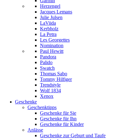
Garmin
Herzengel
Jacques Lemans
Julie Julsen
LaViida
Kerbholz
La Petra
Les Georgettes
Nomination
Paul Hewitt
Pandora
Palido
Swatch
Thomas Sabo
Tommy Hilfiger
Trendstyle
Wolf 1834
Xenox
Geschenke
Geschenktipps
Geschenke für Sie
Geschenke für Ihn
Geschenke für Kinder
Anlässe
Geschenke zur Geburt und Taufe