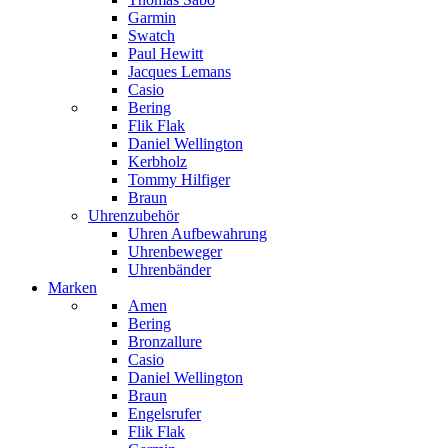
Garmin
Swatch
Paul Hewitt
Jacques Lemans
Casio
Bering
Flik Flak
Daniel Wellington
Kerbholz
Tommy Hilfiger
Braun
Uhrenzubehör
Uhren Aufbewahrung
Uhrenbeweger
Uhrenbänder
Marken
Amen
Bering
Bronzallure
Casio
Daniel Wellington
Braun
Engelsrufer
Flik Flak