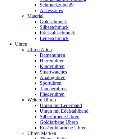
Schmuckzubehör
Accessoires
Material
Goldschmuck
Silberschmuck
Edelstahlschmuck
Lederschmuck
Uhren
Uhren Arten
Damenuhren
Herrenuhren
Kinderuhren
Smartwatches
Analoguhren
Sportuhren
Taucheruhren
Fliegeruhren
Weitere Uhren
Uhren mit Lederband
Uhren mit Edelstahlband
Silberfarbene Uhren
Goldfarbene Uhren
Roségoldfarbene Uhren
Uhren Marken
Thomas Sabo