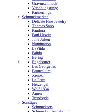
Gravurschmuck
Verlobungsringe
Partnerringe
Schmuckmarken
Delicate Fine Jewelry
Thomas Sabo
Pandora
Paul Hewitt
Julie Julsen
Nomination
LaViida
Palido
Bering
Engelsrufer
Les Georgettes
Bronzallure
Xenox
La Petra
Herzengel
Wolf 1834
Amen
Trendstyle
Sonstiges
Schmucksets
Schmuckaufbewahrung