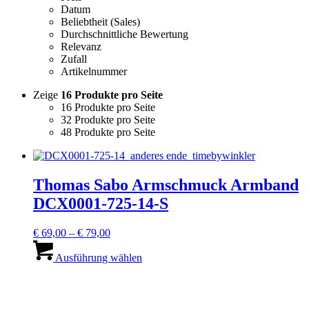
Datum
Beliebtheit (Sales)
Durchschnittliche Bewertung
Relevanz
Zufall
Artikelnummer
Zeige
16 Produkte pro Seite
16 Produkte pro Seite
32 Produkte pro Seite
48 Produkte pro Seite
Thomas Sabo Armschmuck Armband
DCX0001-725-14-S
Preisspanne:
€
69,00
–
€
79,00
€ 69,00
Dieses
bis
Produkt
Ausführung wählen
€ 79,00
weist
mehrere
Varianten
auf.