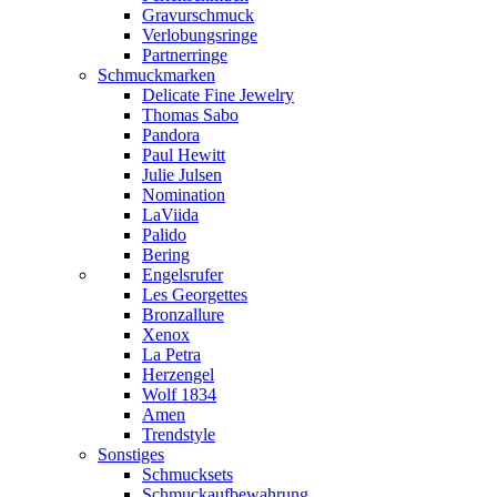
Gravurschmuck
Verlobungsringe
Partnerringe
Schmuckmarken
Delicate Fine Jewelry
Thomas Sabo
Pandora
Paul Hewitt
Julie Julsen
Nomination
LaViida
Palido
Bering
Engelsrufer
Les Georgettes
Bronzallure
Xenox
La Petra
Herzengel
Wolf 1834
Amen
Trendstyle
Sonstiges
Schmucksets
Schmuckaufbewahrung