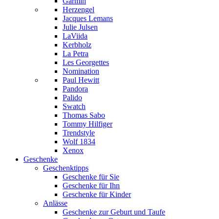
Garmin
Herzengel
Jacques Lemans
Julie Julsen
LaViida
Kerbholz
La Petra
Les Georgettes
Nomination
Paul Hewitt
Pandora
Palido
Swatch
Thomas Sabo
Tommy Hilfiger
Trendstyle
Wolf 1834
Xenox
Geschenke
Geschenktipps
Geschenke für Sie
Geschenke für Ihn
Geschenke für Kinder
Anlässe
Geschenke zur Geburt und Taufe