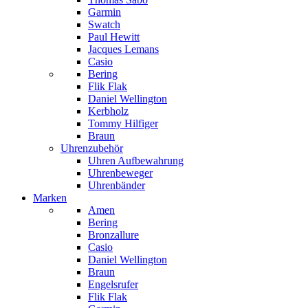
Garmin
Swatch
Paul Hewitt
Jacques Lemans
Casio
Bering
Flik Flak
Daniel Wellington
Kerbholz
Tommy Hilfiger
Braun
Uhrenzubehör
Uhren Aufbewahrung
Uhrenbeweger
Uhrenbänder
Marken
Amen
Bering
Bronzallure
Casio
Daniel Wellington
Braun
Engelsrufer
Flik Flak