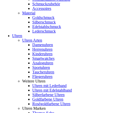
Schmuckzubehör
Accessoires
Material
Goldschmuck
Silberschmuck
Edelstahlschmuck
Lederschmuck
Uhren
Uhren Arten
Damenuhren
Herrenuhren
Kinderuhren
Smartwatches
Analoguhren
Sportuhren
Taucheruhren
Fliegeruhren
Weitere Uhren
Uhren mit Lederband
Uhren mit Edelstahlband
Silberfarbene Uhren
Goldfarbene Uhren
Roségoldfarbene Uhren
Uhren Marken
Thomas Sabo