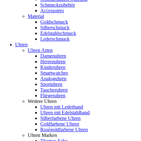
Schmuckzubehör
Accessoires
Material
Goldschmuck
Silberschmuck
Edelstahlschmuck
Lederschmuck
Uhren
Uhren Arten
Damenuhren
Herrenuhren
Kinderuhren
Smartwatches
Analoguhren
Sportuhren
Taucheruhren
Fliegeruhren
Weitere Uhren
Uhren mit Lederband
Uhren mit Edelstahlband
Silberfarbene Uhren
Goldfarbene Uhren
Roségoldfarbene Uhren
Uhren Marken
Thomas Sabo