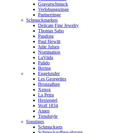
Gravurschmuck
Verlobungsringe
Partnerringe
Schmuckmarken
Delicate Fine Jewelry
Thomas Sabo
Pandora
Paul Hewitt
Julie Julsen
Nomination
LaViida
Palido
Bering
Engelsrufer
Les Georgettes
Bronzallure
Xenox
La Petra
Herzengel
Wolf 1834
Amen
Trendstyle
Sonstiges
Schmucksets
Schmuckaufbewahrung