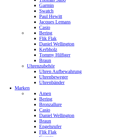
Garmin
Swatch
Paul Hewitt
Jacques Lemans
Casio
Bering
Flik Flak
Daniel Wellington
Kerbholz
Tommy Hilfiger
Braun
Uhrenzubehör
Uhren Aufbewahrung
Uhrenbeweger
Uhrenbänder
Marken
Amen
Bering
Bronzallure
Casio
Daniel Wellington
Braun
Engelsrufer
Flik Flak