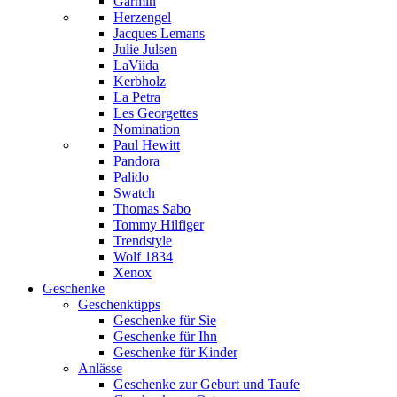
Garmin
Herzengel
Jacques Lemans
Julie Julsen
LaViida
Kerbholz
La Petra
Les Georgettes
Nomination
Paul Hewitt
Pandora
Palido
Swatch
Thomas Sabo
Tommy Hilfiger
Trendstyle
Wolf 1834
Xenox
Geschenke
Geschenktipps
Geschenke für Sie
Geschenke für Ihn
Geschenke für Kinder
Anlässe
Geschenke zur Geburt und Taufe