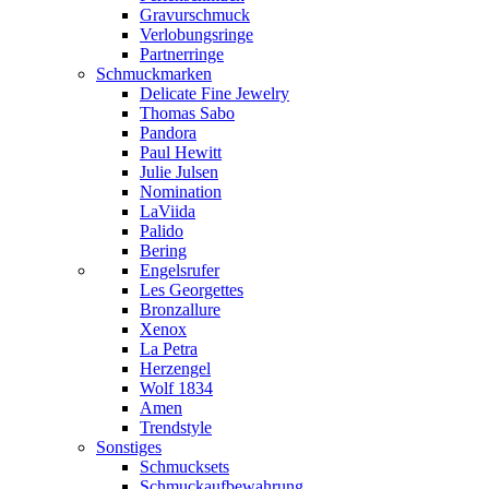
Gravurschmuck
Verlobungsringe
Partnerringe
Schmuckmarken
Delicate Fine Jewelry
Thomas Sabo
Pandora
Paul Hewitt
Julie Julsen
Nomination
LaViida
Palido
Bering
Engelsrufer
Les Georgettes
Bronzallure
Xenox
La Petra
Herzengel
Wolf 1834
Amen
Trendstyle
Sonstiges
Schmucksets
Schmuckaufbewahrung