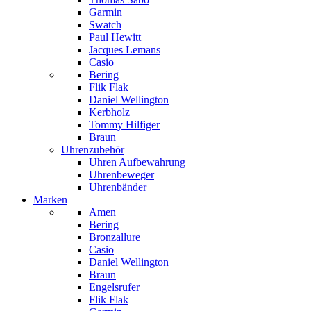
Garmin
Swatch
Paul Hewitt
Jacques Lemans
Casio
Bering
Flik Flak
Daniel Wellington
Kerbholz
Tommy Hilfiger
Braun
Uhrenzubehör
Uhren Aufbewahrung
Uhrenbeweger
Uhrenbänder
Marken
Amen
Bering
Bronzallure
Casio
Daniel Wellington
Braun
Engelsrufer
Flik Flak