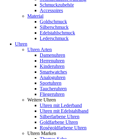
Schmuckzubehör
Accessoires
Material
Goldschmuck
Silberschmuck
Edelstahlschmuck
Lederschmuck
Uhren
Uhren Arten
Damenuhren
Herrenuhren
Kinderuhren
Smartwatches
Analoguhren
Sportuhren
Taucheruhren
Fliegeruhren
Weitere Uhren
Uhren mit Lederband
Uhren mit Edelstahlband
Silberfarbene Uhren
Goldfarbene Uhren
Roségoldfarbene Uhren
Uhren Marken
Thomas Sabo