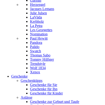
Garmin
Herzengel
Jacques Lemans
Julie Julsen
LaViida
Kerbholz
La Petra
Les Georgettes
Nomination
Paul Hewitt
Pandora
Palido
Swatch
Thomas Sabo
Tommy Hilfiger
Trendstyle
Wolf 1834
Xenox
Geschenke
Geschenktipps
Geschenke für Sie
Geschenke für Ihn
Geschenke für Kinder
Anlässe
Geschenke zur Geburt und Taufe