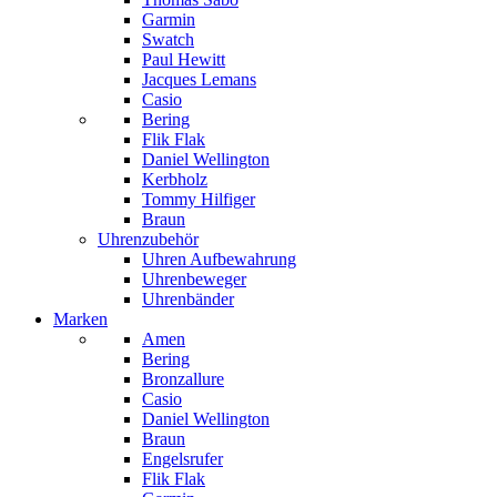
Garmin
Swatch
Paul Hewitt
Jacques Lemans
Casio
Bering
Flik Flak
Daniel Wellington
Kerbholz
Tommy Hilfiger
Braun
Uhrenzubehör
Uhren Aufbewahrung
Uhrenbeweger
Uhrenbänder
Marken
Amen
Bering
Bronzallure
Casio
Daniel Wellington
Braun
Engelsrufer
Flik Flak