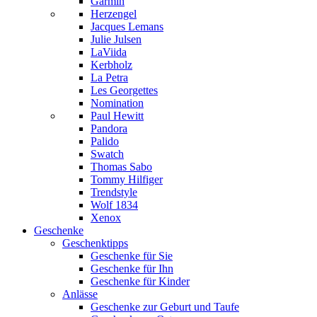
Garmin
Herzengel
Jacques Lemans
Julie Julsen
LaViida
Kerbholz
La Petra
Les Georgettes
Nomination
Paul Hewitt
Pandora
Palido
Swatch
Thomas Sabo
Tommy Hilfiger
Trendstyle
Wolf 1834
Xenox
Geschenke
Geschenktipps
Geschenke für Sie
Geschenke für Ihn
Geschenke für Kinder
Anlässe
Geschenke zur Geburt und Taufe