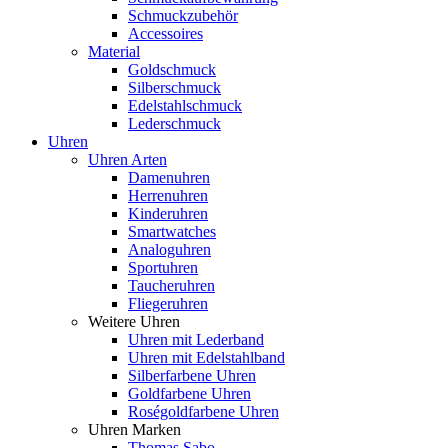
Schmuckzubehör
Accessoires
Material
Goldschmuck
Silberschmuck
Edelstahlschmuck
Lederschmuck
Uhren
Uhren Arten
Damenuhren
Herrenuhren
Kinderuhren
Smartwatches
Analoguhren
Sportuhren
Taucheruhren
Fliegeruhren
Weitere Uhren
Uhren mit Lederband
Uhren mit Edelstahlband
Silberfarbene Uhren
Goldfarbene Uhren
Roségoldfarbene Uhren
Uhren Marken
Thomas Sabo