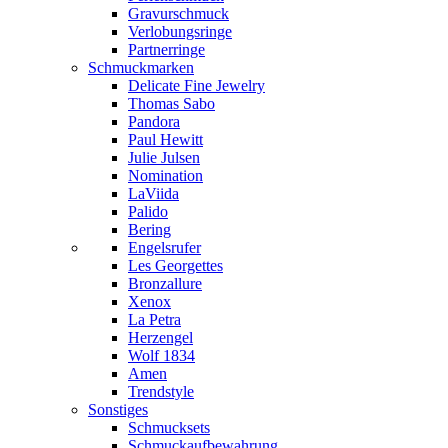
Gravurschmuck
Verlobungsringe
Partnerringe
Schmuckmarken
Delicate Fine Jewelry
Thomas Sabo
Pandora
Paul Hewitt
Julie Julsen
Nomination
LaViida
Palido
Bering
Engelsrufer
Les Georgettes
Bronzallure
Xenox
La Petra
Herzengel
Wolf 1834
Amen
Trendstyle
Sonstiges
Schmucksets
Schmuckaufbewahrung