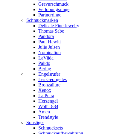
Gravurschmuck
Verlobungsringe
Partnerringe
Schmuckmarken
Delicate Fine Jewelry
Thomas Sabo
Pandora
Paul Hewitt
Julie Julsen
Nomination
LaViida
Palido
Bering
Engelsrufer
Les Georgettes
Bronzallure
Xenox
La Petra
Herzengel
Wolf 1834
Amen
Trendstyle
Sonstiges
Schmucksets
Schmuckaufbewahrung