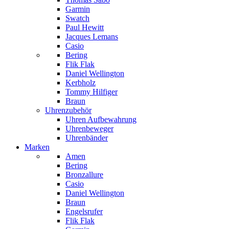
Garmin
Swatch
Paul Hewitt
Jacques Lemans
Casio
Bering
Flik Flak
Daniel Wellington
Kerbholz
Tommy Hilfiger
Braun
Uhrenzubehör
Uhren Aufbewahrung
Uhrenbeweger
Uhrenbänder
Marken
Amen
Bering
Bronzallure
Casio
Daniel Wellington
Braun
Engelsrufer
Flik Flak