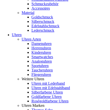
Schmuckzubehör
Accessoires
Material
Goldschmuck
Silberschmuck
Edelstahlschmuck
Lederschmuck
Uhren
Uhren Arten
Damenuhren
Herrenuhren
Kinderuhren
Smartwatches
Analoguhren
Sportuhren
Taucheruhren
Fliegeruhren
Weitere Uhren
Uhren mit Lederband
Uhren mit Edelstahlband
Silberfarbene Uhren
Goldfarbene Uhren
Roségoldfarbene Uhren
Uhren Marken
Thomas Sabo