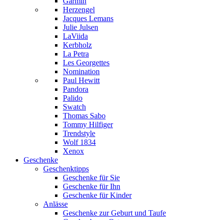
Garmin
Herzengel
Jacques Lemans
Julie Julsen
LaViida
Kerbholz
La Petra
Les Georgettes
Nomination
Paul Hewitt
Pandora
Palido
Swatch
Thomas Sabo
Tommy Hilfiger
Trendstyle
Wolf 1834
Xenox
Geschenke
Geschenktipps
Geschenke für Sie
Geschenke für Ihn
Geschenke für Kinder
Anlässe
Geschenke zur Geburt und Taufe