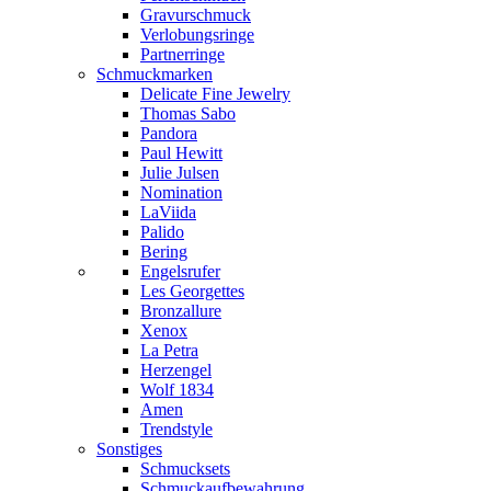
Gravurschmuck
Verlobungsringe
Partnerringe
Schmuckmarken
Delicate Fine Jewelry
Thomas Sabo
Pandora
Paul Hewitt
Julie Julsen
Nomination
LaViida
Palido
Bering
Engelsrufer
Les Georgettes
Bronzallure
Xenox
La Petra
Herzengel
Wolf 1834
Amen
Trendstyle
Sonstiges
Schmucksets
Schmuckaufbewahrung