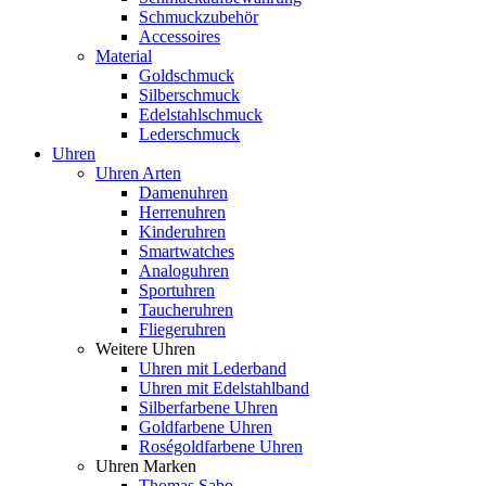
Schmuckzubehör
Accessoires
Material
Goldschmuck
Silberschmuck
Edelstahlschmuck
Lederschmuck
Uhren
Uhren Arten
Damenuhren
Herrenuhren
Kinderuhren
Smartwatches
Analoguhren
Sportuhren
Taucheruhren
Fliegeruhren
Weitere Uhren
Uhren mit Lederband
Uhren mit Edelstahlband
Silberfarbene Uhren
Goldfarbene Uhren
Roségoldfarbene Uhren
Uhren Marken
Thomas Sabo