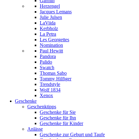
Garmin
Herzengel
Jacques Lemans
Julie Julsen
LaViida
Kerbholz
La Petra
Les Georgettes
Nomination
Paul Hewitt
Pandora
Palido
Swatch
Thomas Sabo
Tommy Hilfiger
Trendstyle
Wolf 1834
Xenox
Geschenke
Geschenktipps
Geschenke für Sie
Geschenke für Ihn
Geschenke für Kinder
Anlässe
Geschenke zur Geburt und Taufe