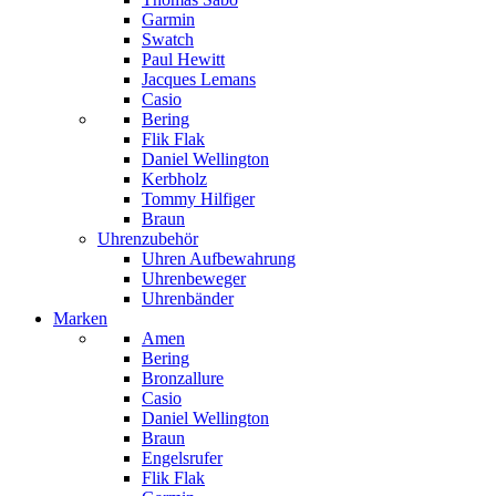
Garmin
Swatch
Paul Hewitt
Jacques Lemans
Casio
Bering
Flik Flak
Daniel Wellington
Kerbholz
Tommy Hilfiger
Braun
Uhrenzubehör
Uhren Aufbewahrung
Uhrenbeweger
Uhrenbänder
Marken
Amen
Bering
Bronzallure
Casio
Daniel Wellington
Braun
Engelsrufer
Flik Flak