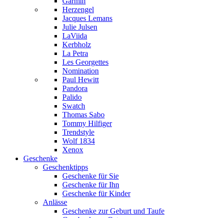
Garmin
Herzengel
Jacques Lemans
Julie Julsen
LaViida
Kerbholz
La Petra
Les Georgettes
Nomination
Paul Hewitt
Pandora
Palido
Swatch
Thomas Sabo
Tommy Hilfiger
Trendstyle
Wolf 1834
Xenox
Geschenke
Geschenktipps
Geschenke für Sie
Geschenke für Ihn
Geschenke für Kinder
Anlässe
Geschenke zur Geburt und Taufe