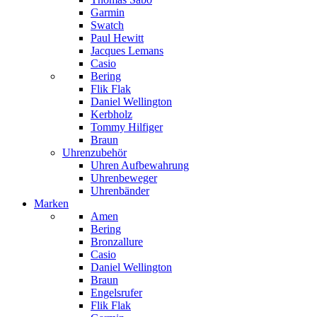
Garmin
Swatch
Paul Hewitt
Jacques Lemans
Casio
Bering
Flik Flak
Daniel Wellington
Kerbholz
Tommy Hilfiger
Braun
Uhrenzubehör
Uhren Aufbewahrung
Uhrenbeweger
Uhrenbänder
Marken
Amen
Bering
Bronzallure
Casio
Daniel Wellington
Braun
Engelsrufer
Flik Flak