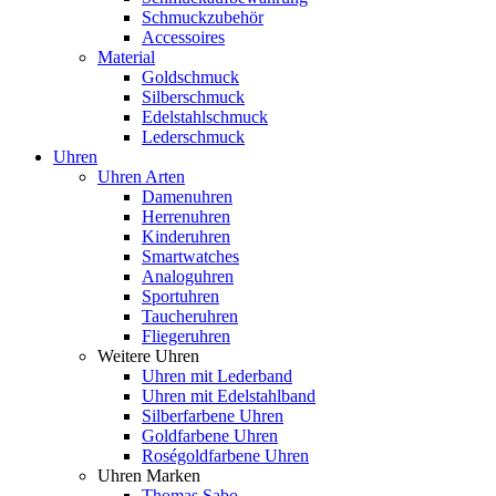
Schmuckzubehör
Accessoires
Material
Goldschmuck
Silberschmuck
Edelstahlschmuck
Lederschmuck
Uhren
Uhren Arten
Damenuhren
Herrenuhren
Kinderuhren
Smartwatches
Analoguhren
Sportuhren
Taucheruhren
Fliegeruhren
Weitere Uhren
Uhren mit Lederband
Uhren mit Edelstahlband
Silberfarbene Uhren
Goldfarbene Uhren
Roségoldfarbene Uhren
Uhren Marken
Thomas Sabo