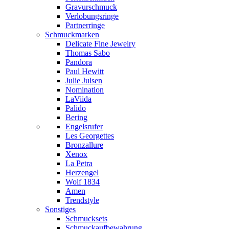
Gravurschmuck
Verlobungsringe
Partnerringe
Schmuckmarken
Delicate Fine Jewelry
Thomas Sabo
Pandora
Paul Hewitt
Julie Julsen
Nomination
LaViida
Palido
Bering
Engelsrufer
Les Georgettes
Bronzallure
Xenox
La Petra
Herzengel
Wolf 1834
Amen
Trendstyle
Sonstiges
Schmucksets
Schmuckaufbewahrung