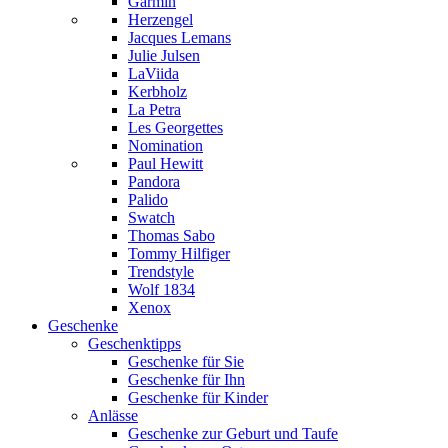
Garmin
Herzengel
Jacques Lemans
Julie Julsen
LaViida
Kerbholz
La Petra
Les Georgettes
Nomination
Paul Hewitt
Pandora
Palido
Swatch
Thomas Sabo
Tommy Hilfiger
Trendstyle
Wolf 1834
Xenox
Geschenke
Geschenktipps
Geschenke für Sie
Geschenke für Ihn
Geschenke für Kinder
Anlässe
Geschenke zur Geburt und Taufe