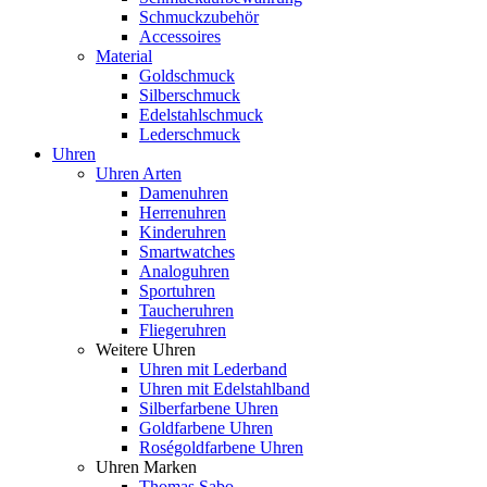
Schmuckzubehör
Accessoires
Material
Goldschmuck
Silberschmuck
Edelstahlschmuck
Lederschmuck
Uhren
Uhren Arten
Damenuhren
Herrenuhren
Kinderuhren
Smartwatches
Analoguhren
Sportuhren
Taucheruhren
Fliegeruhren
Weitere Uhren
Uhren mit Lederband
Uhren mit Edelstahlband
Silberfarbene Uhren
Goldfarbene Uhren
Roségoldfarbene Uhren
Uhren Marken
Thomas Sabo