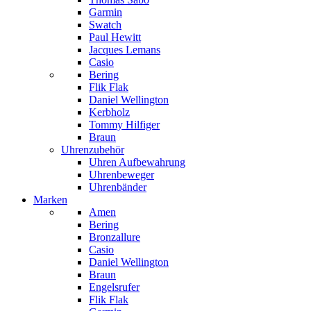
Garmin
Swatch
Paul Hewitt
Jacques Lemans
Casio
Bering
Flik Flak
Daniel Wellington
Kerbholz
Tommy Hilfiger
Braun
Uhrenzubehör
Uhren Aufbewahrung
Uhrenbeweger
Uhrenbänder
Marken
Amen
Bering
Bronzallure
Casio
Daniel Wellington
Braun
Engelsrufer
Flik Flak