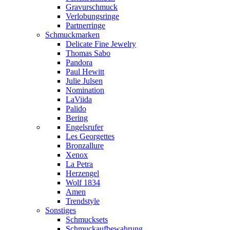
Gravurschmuck
Verlobungsringe
Partnerringe
Schmuckmarken
Delicate Fine Jewelry
Thomas Sabo
Pandora
Paul Hewitt
Julie Julsen
Nomination
LaViida
Palido
Bering
Engelsrufer
Les Georgettes
Bronzallure
Xenox
La Petra
Herzengel
Wolf 1834
Amen
Trendstyle
Sonstiges
Schmucksets
Schmuckaufbewahrung