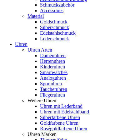
Schmuckzubehör
Accessoires
Material
Goldschmuck
Silberschmuck
Edelstahlschmuck
Lederschmuck
Uhren
Uhren Arten
Damenuhren
Herrenuhren
Kinderuhren
Smartwatches
Analoguhren
Sportuhren
Taucheruhren
Fliegeruhren
Weitere Uhren
Uhren mit Lederband
Uhren mit Edelstahlband
Silberfarbene Uhren
Goldfarbene Uhren
Roségoldfarbene Uhren
Uhren Marken
Thomas Sabo