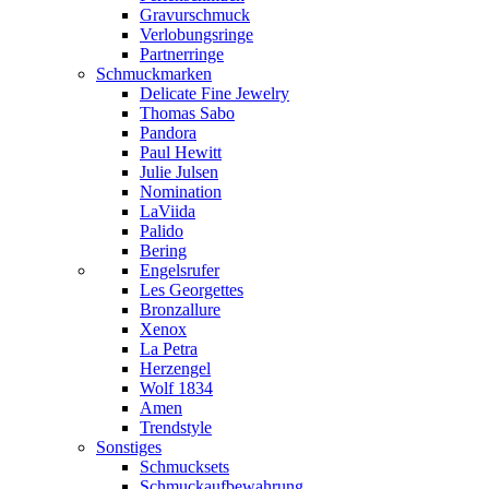
Gravurschmuck
Verlobungsringe
Partnerringe
Schmuckmarken
Delicate Fine Jewelry
Thomas Sabo
Pandora
Paul Hewitt
Julie Julsen
Nomination
LaViida
Palido
Bering
Engelsrufer
Les Georgettes
Bronzallure
Xenox
La Petra
Herzengel
Wolf 1834
Amen
Trendstyle
Sonstiges
Schmucksets
Schmuckaufbewahrung