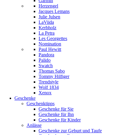
Garmin
Herzengel
Jacques Lemans
Julie Julsen
LaViida
Kerbholz
La Petra
Les Georgettes
Nomination
Paul Hewitt
Pandora
Palido
Swatch
Thomas Sabo
Tommy Hilfiger
Trendstyle
Wolf 1834
Xenox
Geschenke
Geschenktipps
Geschenke für Sie
Geschenke für Ihn
Geschenke für Kinder
Anlässe
Geschenke zur Geburt und Taufe