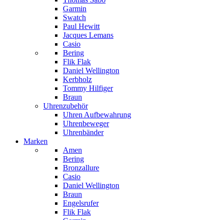
Garmin
Swatch
Paul Hewitt
Jacques Lemans
Casio
Bering
Flik Flak
Daniel Wellington
Kerbholz
Tommy Hilfiger
Braun
Uhrenzubehör
Uhren Aufbewahrung
Uhrenbeweger
Uhrenbänder
Marken
Amen
Bering
Bronzallure
Casio
Daniel Wellington
Braun
Engelsrufer
Flik Flak