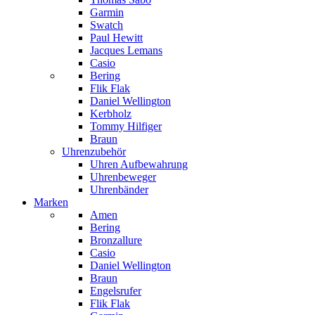
Garmin
Swatch
Paul Hewitt
Jacques Lemans
Casio
Bering
Flik Flak
Daniel Wellington
Kerbholz
Tommy Hilfiger
Braun
Uhrenzubehör
Uhren Aufbewahrung
Uhrenbeweger
Uhrenbänder
Marken
Amen
Bering
Bronzallure
Casio
Daniel Wellington
Braun
Engelsrufer
Flik Flak