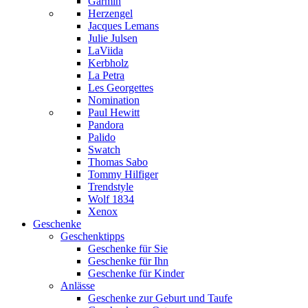
Garmin
Herzengel
Jacques Lemans
Julie Julsen
LaViida
Kerbholz
La Petra
Les Georgettes
Nomination
Paul Hewitt
Pandora
Palido
Swatch
Thomas Sabo
Tommy Hilfiger
Trendstyle
Wolf 1834
Xenox
Geschenke
Geschenktipps
Geschenke für Sie
Geschenke für Ihn
Geschenke für Kinder
Anlässe
Geschenke zur Geburt und Taufe