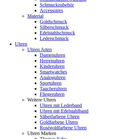
Schmuckzubehör
Accessoires
Material
Goldschmuck
Silberschmuck
Edelstahlschmuck
Lederschmuck
Uhren
Uhren Arten
Damenuhren
Herrenuhren
Kinderuhren
Smartwatches
Analoguhren
Sportuhren
Taucheruhren
Fliegeruhren
Weitere Uhren
Uhren mit Lederband
Uhren mit Edelstahlband
Silberfarbene Uhren
Goldfarbene Uhren
Roségoldfarbene Uhren
Uhren Marken
Thomas Sabo