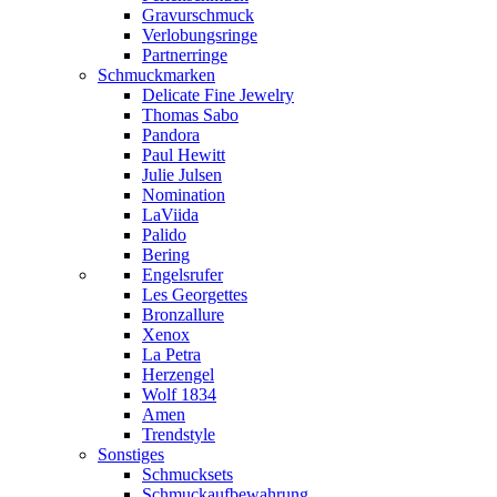
Gravurschmuck
Verlobungsringe
Partnerringe
Schmuckmarken
Delicate Fine Jewelry
Thomas Sabo
Pandora
Paul Hewitt
Julie Julsen
Nomination
LaViida
Palido
Bering
Engelsrufer
Les Georgettes
Bronzallure
Xenox
La Petra
Herzengel
Wolf 1834
Amen
Trendstyle
Sonstiges
Schmucksets
Schmuckaufbewahrung