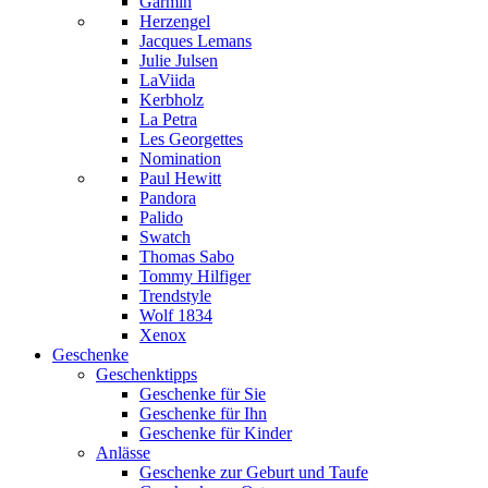
Garmin
Herzengel
Jacques Lemans
Julie Julsen
LaViida
Kerbholz
La Petra
Les Georgettes
Nomination
Paul Hewitt
Pandora
Palido
Swatch
Thomas Sabo
Tommy Hilfiger
Trendstyle
Wolf 1834
Xenox
Geschenke
Geschenktipps
Geschenke für Sie
Geschenke für Ihn
Geschenke für Kinder
Anlässe
Geschenke zur Geburt und Taufe