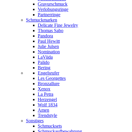
Gravurschmuck
Verlobungsringe
Partnerringe
Schmuckmarken
Delicate Fine Jewelry
Thomas Sabo
Pandora
Paul Hewitt
Julie Julsen
Nomination
LaViida
Palido
Bering
Engelsrufer
Les Georgettes
Bronzallure
Xenox
La Petra
Herzengel
Wolf 1834
Amen
Trendstyle
Sonstiges
Schmucksets
Schmuckaufbewahrung