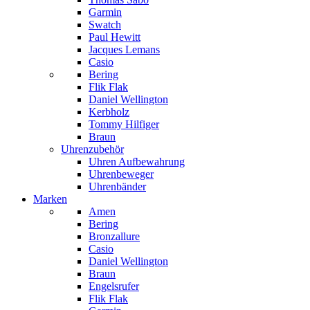
Garmin
Swatch
Paul Hewitt
Jacques Lemans
Casio
Bering
Flik Flak
Daniel Wellington
Kerbholz
Tommy Hilfiger
Braun
Uhrenzubehör
Uhren Aufbewahrung
Uhrenbeweger
Uhrenbänder
Marken
Amen
Bering
Bronzallure
Casio
Daniel Wellington
Braun
Engelsrufer
Flik Flak