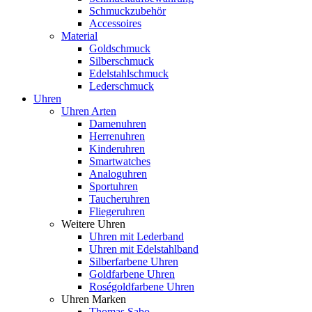
Schmuckzubehör
Accessoires
Material
Goldschmuck
Silberschmuck
Edelstahlschmuck
Lederschmuck
Uhren
Uhren Arten
Damenuhren
Herrenuhren
Kinderuhren
Smartwatches
Analoguhren
Sportuhren
Taucheruhren
Fliegeruhren
Weitere Uhren
Uhren mit Lederband
Uhren mit Edelstahlband
Silberfarbene Uhren
Goldfarbene Uhren
Roségoldfarbene Uhren
Uhren Marken
Thomas Sabo