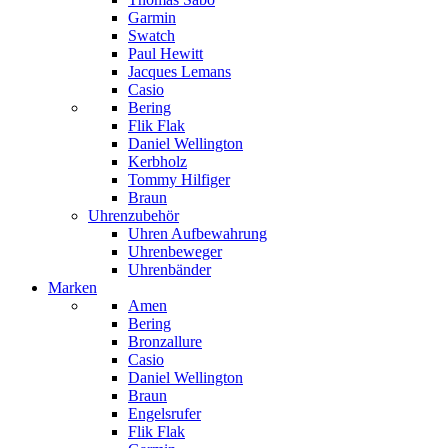
Garmin
Swatch
Paul Hewitt
Jacques Lemans
Casio
Bering
Flik Flak
Daniel Wellington
Kerbholz
Tommy Hilfiger
Braun
Uhrenzubehör
Uhren Aufbewahrung
Uhrenbeweger
Uhrenbänder
Marken
Amen
Bering
Bronzallure
Casio
Daniel Wellington
Braun
Engelsrufer
Flik Flak