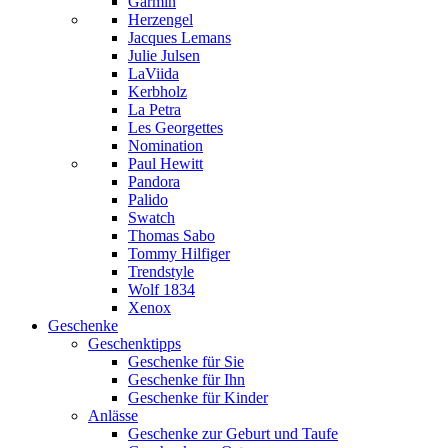
Garmin
Herzengel
Jacques Lemans
Julie Julsen
LaViida
Kerbholz
La Petra
Les Georgettes
Nomination
Paul Hewitt
Pandora
Palido
Swatch
Thomas Sabo
Tommy Hilfiger
Trendstyle
Wolf 1834
Xenox
Geschenke
Geschenktipps
Geschenke für Sie
Geschenke für Ihn
Geschenke für Kinder
Anlässe
Geschenke zur Geburt und Taufe