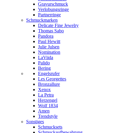
Gravurschmuck
Verlobungsringe
Partnerringe
Schmuckmarken
Delicate Fine Jewelry
Thomas Sabo
Pandora
Paul Hewitt
Julie Julsen
Nomination
LaViida
Palido
Bering
Engelsrufer
Les Georgettes
Bronzallure
Xenox
La Petra
Herzengel
Wolf 1834
Amen
Trendstyle
Sonstiges
Schmucksets
Schmuckaufbewahrung