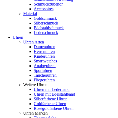
Schmuckzubehör
Accessoires
Material
Goldschmuck
Silberschmuck
Edelstahlschmuck
Lederschmuck
Uhren
Uhren Arten
Damenuhren
Herrenuhren
Kinderuhren
Smartwatches
Analoguhren
Sportuhren
Taucheruhren
Fliegeruhren
Weitere Uhren
Uhren mit Lederband
Uhren mit Edelstahlband
Silberfarbene Uhren
Goldfarbene Uhren
Roségoldfarbene Uhren
Uhren Marken
Thomas Sabo