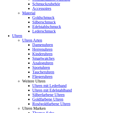
Schmuckzubehör
Accessoires
Material
Goldschmuck
Silberschmuck
Edelstahlschmuck
Lederschmuck
Uhren
Uhren Arten
Damenuhren
Herrenuhren
Kinderuhren
Smartwatches
Analoguhren
Sportuhren
Taucheruhren
Fliegeruhren
Weitere Uhren
Uhren mit Lederband
Uhren mit Edelstahlband
Silberfarbene Uhren
Goldfarbene Uhren
Roségoldfarbene Uhren
Uhren Marken
Thomas Sabo