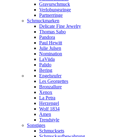
Gravurschmuck
Verlobungsringe
Partnerringe
Schmuckmarken
Delicate Fine Jewelry
Thomas Sabo
Pandora
Paul Hewitt
Julie Julsen
Nomination
LaViida
Palido
Bering
Engelsrufer
Les Georgettes
Bronzallure
Xenox
La Petra
Herzengel
Wolf 1834
Amen
Trendstyle
Sonstiges
Schmucksets
Schmuckaufbewahrung