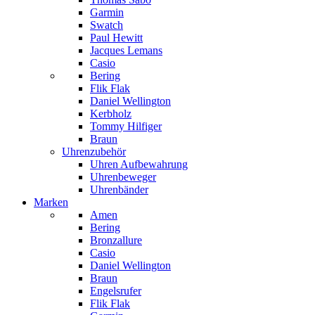
Garmin
Swatch
Paul Hewitt
Jacques Lemans
Casio
Bering
Flik Flak
Daniel Wellington
Kerbholz
Tommy Hilfiger
Braun
Uhrenzubehör
Uhren Aufbewahrung
Uhrenbeweger
Uhrenbänder
Marken
Amen
Bering
Bronzallure
Casio
Daniel Wellington
Braun
Engelsrufer
Flik Flak