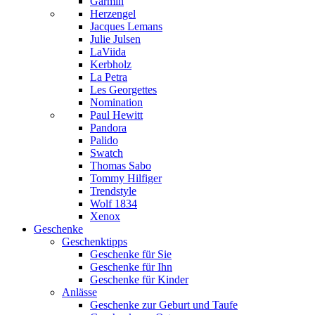
Garmin
Herzengel
Jacques Lemans
Julie Julsen
LaViida
Kerbholz
La Petra
Les Georgettes
Nomination
Paul Hewitt
Pandora
Palido
Swatch
Thomas Sabo
Tommy Hilfiger
Trendstyle
Wolf 1834
Xenox
Geschenke
Geschenktipps
Geschenke für Sie
Geschenke für Ihn
Geschenke für Kinder
Anlässe
Geschenke zur Geburt und Taufe