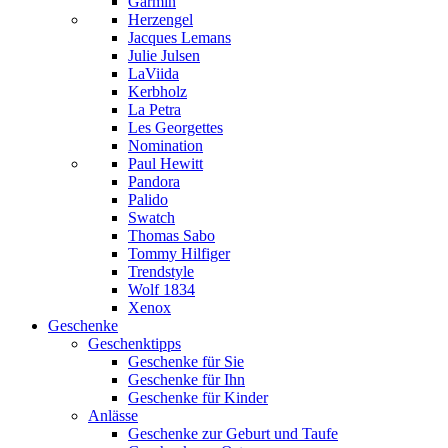
Garmin
Herzengel
Jacques Lemans
Julie Julsen
LaViida
Kerbholz
La Petra
Les Georgettes
Nomination
Paul Hewitt
Pandora
Palido
Swatch
Thomas Sabo
Tommy Hilfiger
Trendstyle
Wolf 1834
Xenox
Geschenke
Geschenktipps
Geschenke für Sie
Geschenke für Ihn
Geschenke für Kinder
Anlässe
Geschenke zur Geburt und Taufe