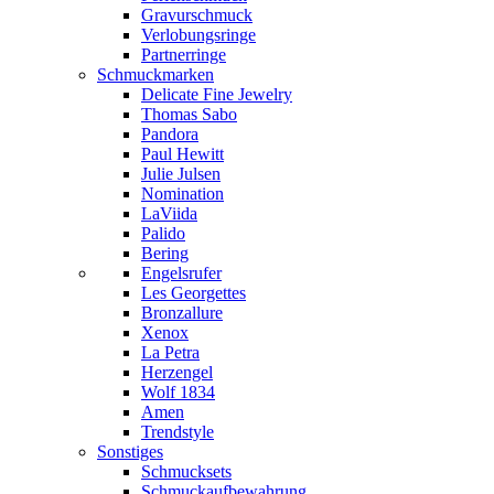
Gravurschmuck
Verlobungsringe
Partnerringe
Schmuckmarken
Delicate Fine Jewelry
Thomas Sabo
Pandora
Paul Hewitt
Julie Julsen
Nomination
LaViida
Palido
Bering
Engelsrufer
Les Georgettes
Bronzallure
Xenox
La Petra
Herzengel
Wolf 1834
Amen
Trendstyle
Sonstiges
Schmucksets
Schmuckaufbewahrung