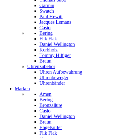
Garmin
Swatch
Paul Hewitt
Jacques Lemans
Casio
Bering
Flik Flak
Daniel Wellington
Kerbholz
Tommy Hilfiger
Braun
Uhrenzubehör
Uhren Aufbewahrung
Uhrenbeweger
Uhrenbänder
Marken
Amen
Bering
Bronzallure
Casio
Daniel Wellington
Braun
Engelsrufer
Flik Flak