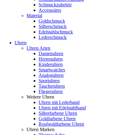
Schmuckzubehör
Accessoires
Material
Goldschmuck
Silberschmuck
Edelstahlschmuck
Lederschmuck
Uhren
Uhren Arten
Damenuhren
Herrenuhren
Kinderuhren
Smartwatches
Analoguhren
Sportuhren
Taucheruhren
Fliegeruhren
Weitere Uhren
Uhren mit Lederband
Uhren mit Edelstahlband
Silberfarbene Uhren
Goldfarbene Uhren
Roségoldfarbene Uhren
Uhren Marken
Thomas Sabo