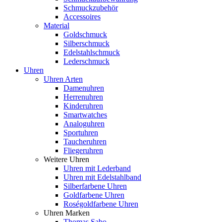
Schmuckzubehör
Accessoires
Material
Goldschmuck
Silberschmuck
Edelstahlschmuck
Lederschmuck
Uhren
Uhren Arten
Damenuhren
Herrenuhren
Kinderuhren
Smartwatches
Analoguhren
Sportuhren
Taucheruhren
Fliegeruhren
Weitere Uhren
Uhren mit Lederband
Uhren mit Edelstahlband
Silberfarbene Uhren
Goldfarbene Uhren
Roségoldfarbene Uhren
Uhren Marken
Thomas Sabo