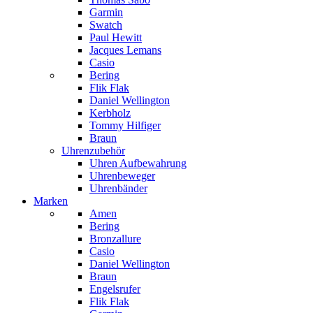
Garmin
Swatch
Paul Hewitt
Jacques Lemans
Casio
Bering
Flik Flak
Daniel Wellington
Kerbholz
Tommy Hilfiger
Braun
Uhrenzubehör
Uhren Aufbewahrung
Uhrenbeweger
Uhrenbänder
Marken
Amen
Bering
Bronzallure
Casio
Daniel Wellington
Braun
Engelsrufer
Flik Flak