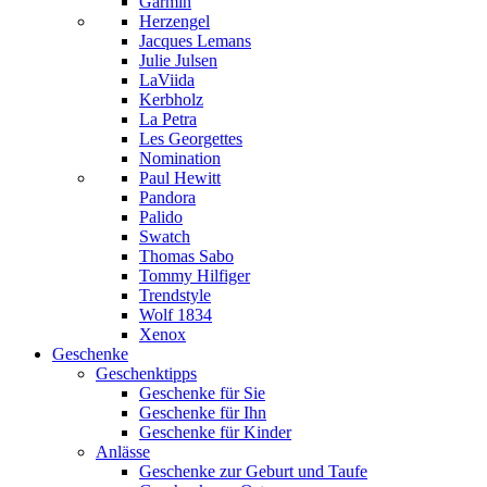
Garmin
Herzengel
Jacques Lemans
Julie Julsen
LaViida
Kerbholz
La Petra
Les Georgettes
Nomination
Paul Hewitt
Pandora
Palido
Swatch
Thomas Sabo
Tommy Hilfiger
Trendstyle
Wolf 1834
Xenox
Geschenke
Geschenktipps
Geschenke für Sie
Geschenke für Ihn
Geschenke für Kinder
Anlässe
Geschenke zur Geburt und Taufe