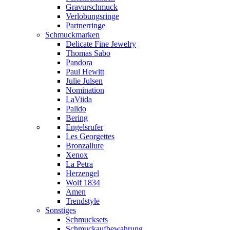
Gravurschmuck
Verlobungsringe
Partnerringe
Schmuckmarken
Delicate Fine Jewelry
Thomas Sabo
Pandora
Paul Hewitt
Julie Julsen
Nomination
LaViida
Palido
Bering
Engelsrufer
Les Georgettes
Bronzallure
Xenox
La Petra
Herzengel
Wolf 1834
Amen
Trendstyle
Sonstiges
Schmucksets
Schmuckaufbewahrung