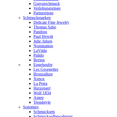
Gravurschmuck
Verlobungsringe
Partnerringe
Schmuckmarken
Delicate Fine Jewelry
Thomas Sabo
Pandora
Paul Hewitt
Julie Julsen
Nomination
LaViida
Palido
Bering
Engelsrufer
Les Georgettes
Bronzallure
Xenox
La Petra
Herzengel
Wolf 1834
Amen
Trendstyle
Sonstiges
Schmucksets
Schmuckaufbewahrung