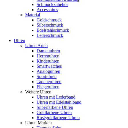
Schmuckzubehör
Accessoires
Material
Goldschmuck
Silberschmuck
Edelstahlschmuck
Lederschmuck
Uhren
Uhren Arten
Damenuhren
Herrenuhren
Kinderuhren
Smartwatches
Analoguhren
Sportuhren
Taucheruhren
Fliegeruhren
Weitere Uhren
Uhren mit Lederband
Uhren mit Edelstahlband
Silberfarbene Uhren
Goldfarbene Uhren
Roségoldfarbene Uhren
Uhren Marken
Thomas Sabo