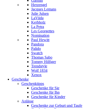
Garmin
Herzengel
Jacques Lemans
Julie Julsen
LaViida
Kerbholz
La Petra
Les Georgettes
Nomination
Paul Hewitt
Pandora
Palido
Swatch
Thomas Sabo
Tommy Hilfiger
Trendstyle
Wolf 1834
Xenox
Geschenke
Geschenktipps
Geschenke für Sie
Geschenke für Ihn
Geschenke für Kinder
Anlässe
Geschenke zur Geburt und Taufe