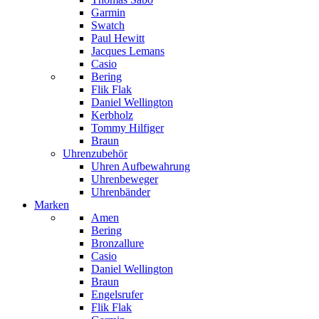
Garmin
Swatch
Paul Hewitt
Jacques Lemans
Casio
Bering
Flik Flak
Daniel Wellington
Kerbholz
Tommy Hilfiger
Braun
Uhrenzubehör
Uhren Aufbewahrung
Uhrenbeweger
Uhrenbänder
Marken
Amen
Bering
Bronzallure
Casio
Daniel Wellington
Braun
Engelsrufer
Flik Flak