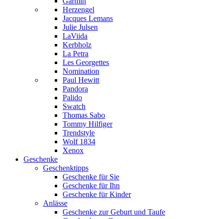
Garmin
Herzengel
Jacques Lemans
Julie Julsen
LaViida
Kerbholz
La Petra
Les Georgettes
Nomination
Paul Hewitt
Pandora
Palido
Swatch
Thomas Sabo
Tommy Hilfiger
Trendstyle
Wolf 1834
Xenox
Geschenke
Geschenktipps
Geschenke für Sie
Geschenke für Ihn
Geschenke für Kinder
Anlässe
Geschenke zur Geburt und Taufe