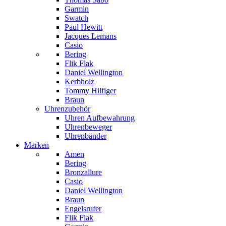
Garmin
Swatch
Paul Hewitt
Jacques Lemans
Casio
Bering
Flik Flak
Daniel Wellington
Kerbholz
Tommy Hilfiger
Braun
Uhrenzubehör
Uhren Aufbewahrung
Uhrenbeweger
Uhrenbänder
Marken
Amen
Bering
Bronzallure
Casio
Daniel Wellington
Braun
Engelsrufer
Flik Flak