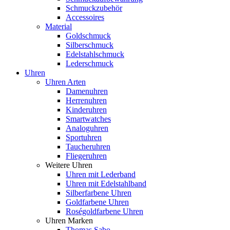
Schmuckzubehör
Accessoires
Material
Goldschmuck
Silberschmuck
Edelstahlschmuck
Lederschmuck
Uhren
Uhren Arten
Damenuhren
Herrenuhren
Kinderuhren
Smartwatches
Analoguhren
Sportuhren
Taucheruhren
Fliegeruhren
Weitere Uhren
Uhren mit Lederband
Uhren mit Edelstahlband
Silberfarbene Uhren
Goldfarbene Uhren
Roségoldfarbene Uhren
Uhren Marken
Thomas Sabo