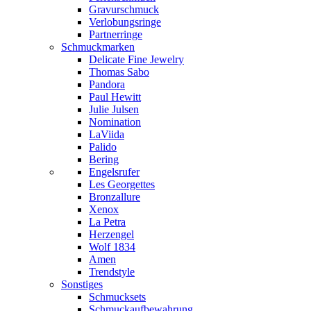
Gravurschmuck
Verlobungsringe
Partnerringe
Schmuckmarken
Delicate Fine Jewelry
Thomas Sabo
Pandora
Paul Hewitt
Julie Julsen
Nomination
LaViida
Palido
Bering
Engelsrufer
Les Georgettes
Bronzallure
Xenox
La Petra
Herzengel
Wolf 1834
Amen
Trendstyle
Sonstiges
Schmucksets
Schmuckaufbewahrung