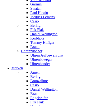
Garmin
Swatch
Paul Hewitt
Jacques Lemans
Casio
Bering
Flik Flak
Daniel Wellington
Kerbholz
Tommy Hilfiger
Braun
Uhrenzubehör
Uhren Aufbewahrung
Uhrenbeweger
Uhrenbänder
Marken
Amen
Bering
Bronzallure
Casio
Daniel Wellington
Braun
Engelsrufer
Flik Flak