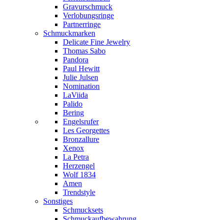
Gravurschmuck
Verlobungsringe
Partnerringe
Schmuckmarken
Delicate Fine Jewelry
Thomas Sabo
Pandora
Paul Hewitt
Julie Julsen
Nomination
LaViida
Palido
Bering
Engelsrufer
Les Georgettes
Bronzallure
Xenox
La Petra
Herzengel
Wolf 1834
Amen
Trendstyle
Sonstiges
Schmucksets
Schmuckaufbewahrung