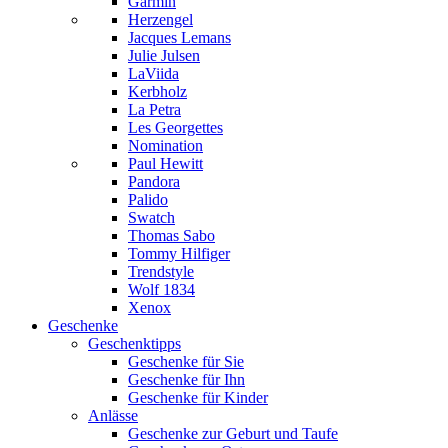
Garmin
Herzengel
Jacques Lemans
Julie Julsen
LaViida
Kerbholz
La Petra
Les Georgettes
Nomination
Paul Hewitt
Pandora
Palido
Swatch
Thomas Sabo
Tommy Hilfiger
Trendstyle
Wolf 1834
Xenox
Geschenke
Geschenktipps
Geschenke für Sie
Geschenke für Ihn
Geschenke für Kinder
Anlässe
Geschenke zur Geburt und Taufe