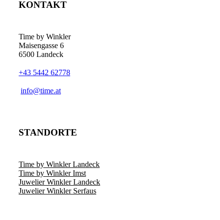
KONTAKT
Die
Optionen
können
auf
Time by Winkler
der
Maisengasse 6
Produktseite
6500 Landeck
gewählt
werden
+43 5442 62778
­info@time.at
STANDORTE
Time by Winkler Landeck
Time by Winkler Imst
Juwelier Winkler Landeck
Juwelier Winkler Serfaus