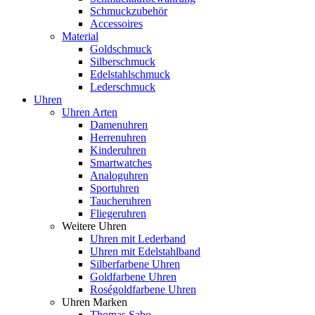
Schmuckzubehör
Accessoires
Material
Goldschmuck
Silberschmuck
Edelstahlschmuck
Lederschmuck
Uhren
Uhren Arten
Damenuhren
Herrenuhren
Kinderuhren
Smartwatches
Analoguhren
Sportuhren
Taucheruhren
Fliegeruhren
Weitere Uhren
Uhren mit Lederband
Uhren mit Edelstahlband
Silberfarbene Uhren
Goldfarbene Uhren
Roségoldfarbene Uhren
Uhren Marken
Thomas Sabo