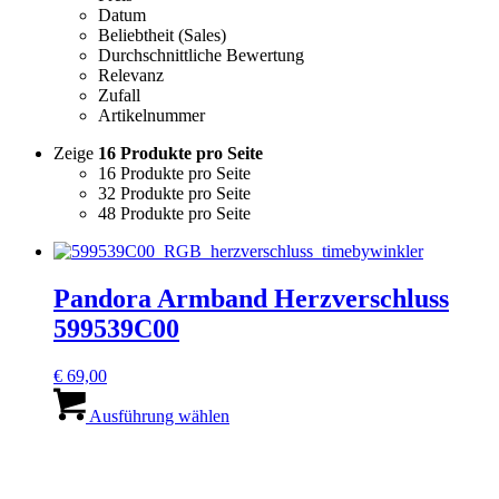
Datum
Beliebtheit (Sales)
Durchschnittliche Bewertung
Relevanz
Zufall
Artikelnummer
Zeige
16 Produkte pro Seite
16 Produkte pro Seite
32 Produkte pro Seite
48 Produkte pro Seite
Pandora Armband Herzverschluss
599539C00
€
69,00
Dieses
Produkt
Ausführung wählen
weist
mehrere
Varianten
auf.