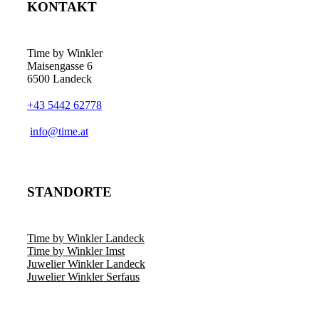
KONTAKT
Die
Optionen
können
auf
Time by Winkler
der
Maisengasse 6
Produktseite
6500 Landeck
gewählt
werden
+43 5442 62778
­info@time.at
STANDORTE
Time by Winkler Landeck
Time by Winkler Imst
Juwelier Winkler Landeck
Juwelier Winkler Serfaus