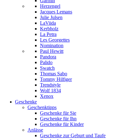
Garmin
Herzengel
Jacques Lemans
Julie Julsen
LaViida
Kerbholz
La Petra
Les Georgettes
Nomination
Paul Hewitt
Pandora
Palido
Swatch
Thomas Sabo
Tommy Hilfiger
Trendstyle
Wolf 1834
Xenox
Geschenke
Geschenktipps
Geschenke für Sie
Geschenke für Ihn
Geschenke für Kinder
Anlässe
Geschenke zur Geburt und Taufe