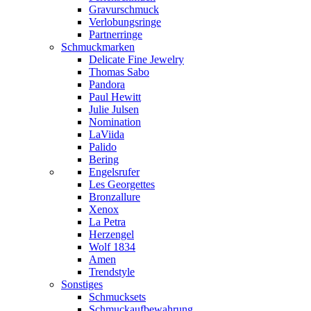
Gravurschmuck
Verlobungsringe
Partnerringe
Schmuckmarken
Delicate Fine Jewelry
Thomas Sabo
Pandora
Paul Hewitt
Julie Julsen
Nomination
LaViida
Palido
Bering
Engelsrufer
Les Georgettes
Bronzallure
Xenox
La Petra
Herzengel
Wolf 1834
Amen
Trendstyle
Sonstiges
Schmucksets
Schmuckaufbewahrung