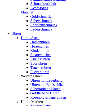
Schmuckzubehör
Accessoires
Material
Goldschmuck
Silberschmuck
Edelstahlschmuck
Lederschmuck
Uhren
Uhren Arten
Damenuhren
Herrenuhren
Kinderuhren
Smartwatches
Analoguhren
Sportuhren
Taucheruhren
Fliegeruhren
Weitere Uhren
Uhren mit Lederband
Uhren mit Edelstahlband
Silberfarbene Uhren
Goldfarbene Uhren
Roségoldfarbene Uhren
Uhren Marken
Thomas Sabo