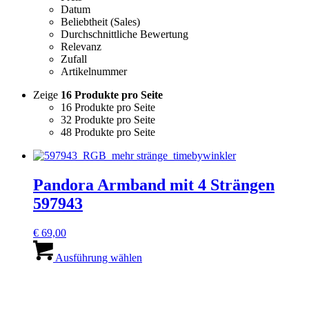
Datum
Beliebtheit (Sales)
Durchschnittliche Bewertung
Relevanz
Zufall
Artikelnummer
Zeige
16 Produkte pro Seite
16 Produkte pro Seite
32 Produkte pro Seite
48 Produkte pro Seite
Pandora Armband mit 4 Strängen
597943
€
69,00
Dieses
Produkt
Ausführung wählen
weist
mehrere
Varianten
auf.