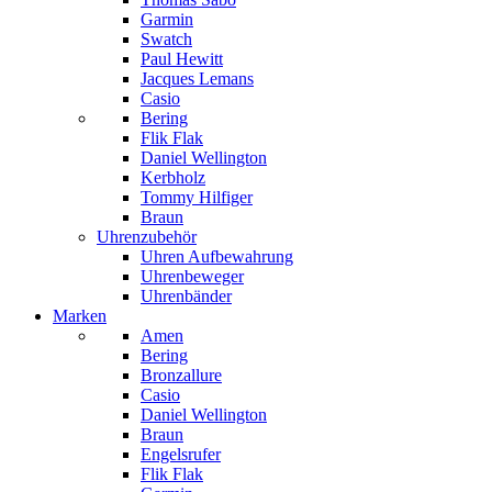
Garmin
Swatch
Paul Hewitt
Jacques Lemans
Casio
Bering
Flik Flak
Daniel Wellington
Kerbholz
Tommy Hilfiger
Braun
Uhrenzubehör
Uhren Aufbewahrung
Uhrenbeweger
Uhrenbänder
Marken
Amen
Bering
Bronzallure
Casio
Daniel Wellington
Braun
Engelsrufer
Flik Flak