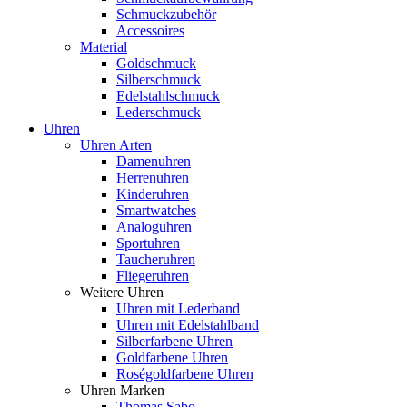
Schmuckzubehör
Accessoires
Material
Goldschmuck
Silberschmuck
Edelstahlschmuck
Lederschmuck
Uhren
Uhren Arten
Damenuhren
Herrenuhren
Kinderuhren
Smartwatches
Analoguhren
Sportuhren
Taucheruhren
Fliegeruhren
Weitere Uhren
Uhren mit Lederband
Uhren mit Edelstahlband
Silberfarbene Uhren
Goldfarbene Uhren
Roségoldfarbene Uhren
Uhren Marken
Thomas Sabo