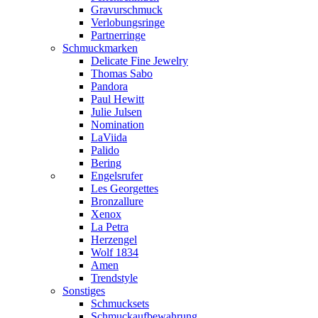
Gravurschmuck
Verlobungsringe
Partnerringe
Schmuckmarken
Delicate Fine Jewelry
Thomas Sabo
Pandora
Paul Hewitt
Julie Julsen
Nomination
LaViida
Palido
Bering
Engelsrufer
Les Georgettes
Bronzallure
Xenox
La Petra
Herzengel
Wolf 1834
Amen
Trendstyle
Sonstiges
Schmucksets
Schmuckaufbewahrung