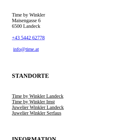
Optionen
können
auf
Time by Winkler
der
Maisengasse 6
Produktseite
6500 Landeck
gewählt
werden
+43 5442 62778
­info@time.at
STANDORTE
Time by Winkler Landeck
Time by Winkler Imst
Juwelier Winkler Landeck
Juwelier Winkler Serfaus
INFORMATION