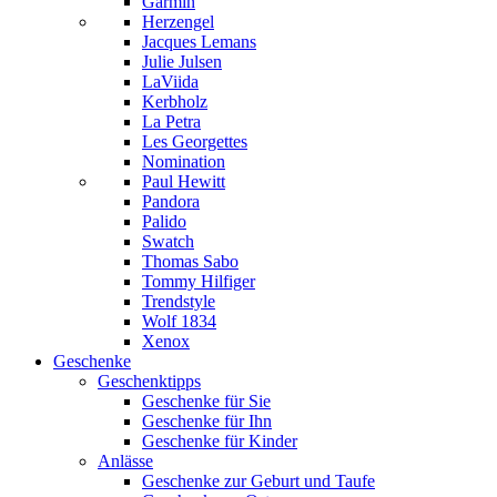
Garmin
Herzengel
Jacques Lemans
Julie Julsen
LaViida
Kerbholz
La Petra
Les Georgettes
Nomination
Paul Hewitt
Pandora
Palido
Swatch
Thomas Sabo
Tommy Hilfiger
Trendstyle
Wolf 1834
Xenox
Geschenke
Geschenktipps
Geschenke für Sie
Geschenke für Ihn
Geschenke für Kinder
Anlässe
Geschenke zur Geburt und Taufe