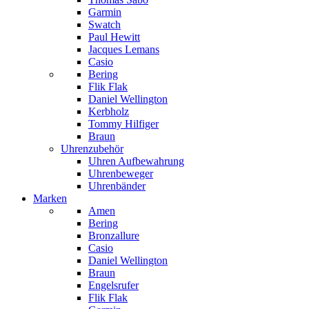
Garmin
Swatch
Paul Hewitt
Jacques Lemans
Casio
Bering
Flik Flak
Daniel Wellington
Kerbholz
Tommy Hilfiger
Braun
Uhrenzubehör
Uhren Aufbewahrung
Uhrenbeweger
Uhrenbänder
Marken
Amen
Bering
Bronzallure
Casio
Daniel Wellington
Braun
Engelsrufer
Flik Flak