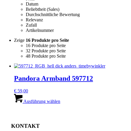
Datum
Beliebtheit (Sales)
Durchschnittliche Bewertung
Relevanz
Zufall
Artikelnummer
Zeige
16 Produkte pro Seite
16 Produkte pro Seite
32 Produkte pro Seite
48 Produkte pro Seite
Pandora Armband 597712
€
59,00
Dieses
Produkt
Ausführung wählen
weist
mehrere
Varianten
auf.
KONTAKT
Die