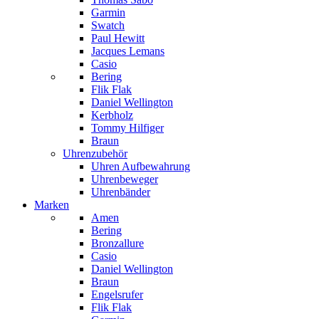
Garmin
Swatch
Paul Hewitt
Jacques Lemans
Casio
Bering
Flik Flak
Daniel Wellington
Kerbholz
Tommy Hilfiger
Braun
Uhrenzubehör
Uhren Aufbewahrung
Uhrenbeweger
Uhrenbänder
Marken
Amen
Bering
Bronzallure
Casio
Daniel Wellington
Braun
Engelsrufer
Flik Flak