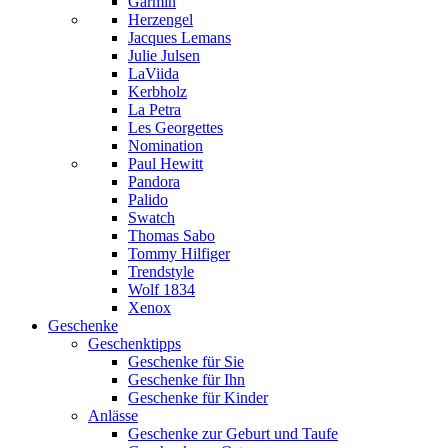
Garmin
Herzengel
Jacques Lemans
Julie Julsen
LaViida
Kerbholz
La Petra
Les Georgettes
Nomination
Paul Hewitt
Pandora
Palido
Swatch
Thomas Sabo
Tommy Hilfiger
Trendstyle
Wolf 1834
Xenox
Geschenke
Geschenktipps
Geschenke für Sie
Geschenke für Ihn
Geschenke für Kinder
Anlässe
Geschenke zur Geburt und Taufe