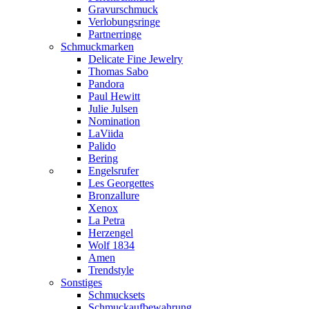
Gravurschmuck
Verlobungsringe
Partnerringe
Schmuckmarken
Delicate Fine Jewelry
Thomas Sabo
Pandora
Paul Hewitt
Julie Julsen
Nomination
LaViida
Palido
Bering
Engelsrufer
Les Georgettes
Bronzallure
Xenox
La Petra
Herzengel
Wolf 1834
Amen
Trendstyle
Sonstiges
Schmucksets
Schmuckaufbewahrung