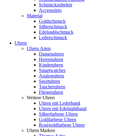
Schmuckzubehör
Accessoires
Material
Goldschmuck
Silberschmuck
Edelstahlschmuck
Lederschmuck
Uhren
Uhren Arten
Damenuhren
Herrenuhren
Kinderuhren
Smartwatches
Analoguhren
Sportuhren
Taucheruhren
Fliegeruhren
Weitere Uhren
Uhren mit Lederband
Uhren mit Edelstahlband
Silberfarbene Uhren
Goldfarbene Uhren
Roségoldfarbene Uhren
Uhren Marken
Thomas Sabo