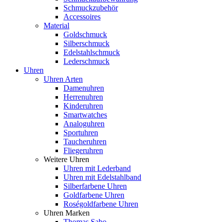
Schmuckzubehör
Accessoires
Material
Goldschmuck
Silberschmuck
Edelstahlschmuck
Lederschmuck
Uhren
Uhren Arten
Damenuhren
Herrenuhren
Kinderuhren
Smartwatches
Analoguhren
Sportuhren
Taucheruhren
Fliegeruhren
Weitere Uhren
Uhren mit Lederband
Uhren mit Edelstahlband
Silberfarbene Uhren
Goldfarbene Uhren
Roségoldfarbene Uhren
Uhren Marken
Thomas Sabo