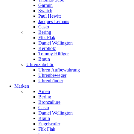
Garmin
Swatch
Paul Hewitt
Jacques Lemans
Casio
Bering
Flik Flak
Daniel Wellington
Kerbholz
Tommy Hilfiger
Braun
Uhrenzubehör
Uhren Aufbewahrung
Uhrenbeweger
Uhrenbänder
Marken
Amen
Bering
Bronzallure
Casio
Daniel Wellington
Braun
Engelsrufer
Flik Flak