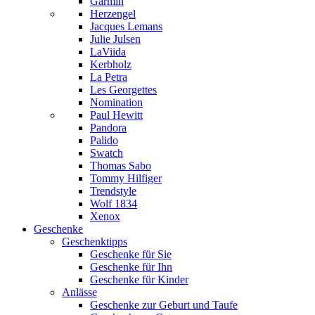
Garmin
Herzengel
Jacques Lemans
Julie Julsen
LaViida
Kerbholz
La Petra
Les Georgettes
Nomination
Paul Hewitt
Pandora
Palido
Swatch
Thomas Sabo
Tommy Hilfiger
Trendstyle
Wolf 1834
Xenox
Geschenke
Geschenktipps
Geschenke für Sie
Geschenke für Ihn
Geschenke für Kinder
Anlässe
Geschenke zur Geburt und Taufe