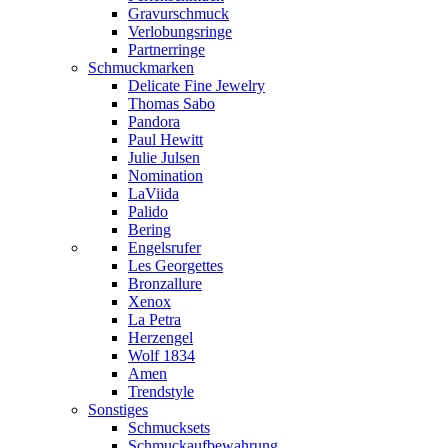
Gravurschmuck
Verlobungsringe
Partnerringe
Schmuckmarken
Delicate Fine Jewelry
Thomas Sabo
Pandora
Paul Hewitt
Julie Julsen
Nomination
LaViida
Palido
Bering
Engelsrufer
Les Georgettes
Bronzallure
Xenox
La Petra
Herzengel
Wolf 1834
Amen
Trendstyle
Sonstiges
Schmucksets
Schmuckaufbewahrung