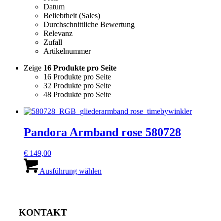
Datum
Beliebtheit (Sales)
Durchschnittliche Bewertung
Relevanz
Zufall
Artikelnummer
Zeige
16 Produkte pro Seite
16 Produkte pro Seite
32 Produkte pro Seite
48 Produkte pro Seite
Pandora Armband rose 580728
€
149,00
Dieses
Produkt
Ausführung wählen
weist
mehrere
Varianten
auf.
KONTAKT
Die