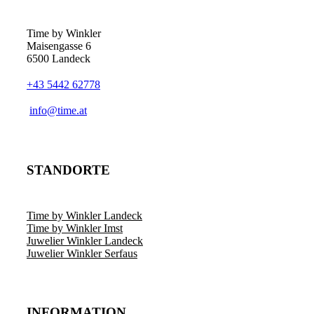
Optionen
können
auf
Time by Winkler
der
Maisengasse 6
Produktseite
6500 Landeck
gewählt
werden
+43 5442 62778
­info@time.at
STANDORTE
Time by Winkler Landeck
Time by Winkler Imst
Juwelier Winkler Landeck
Juwelier Winkler Serfaus
INFORMATION